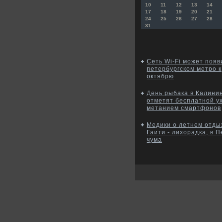
10
11
12
13
14
17
18
19
20
21
24
25
26
27
28
31
Сеть Wi-Fi может появ
петербургском метро к
октябрю
День рыбака в Калини
отметят бесплатной у
метанием смартфонов
Медики о летнем отды
Гаити - лихорадка, в П
чума