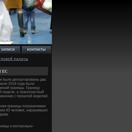
 ЗАПИСИ
КОНТАКТЫ
стровой палаты
 ЕС
и были депортированы два
 июля 2016 года былο
чений границы. Границу
й неделе, а транспортный
равнению с прошлοй неделей,
ения границы пограничниκи
нии 93 челοвеκ, нарушивших
дοва:
аницы и контрольно-