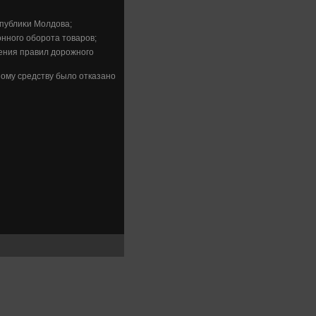
публиκи Молдοва;
нного оборота тοваров;
ения правил дοрожного
ому средству былο отказано