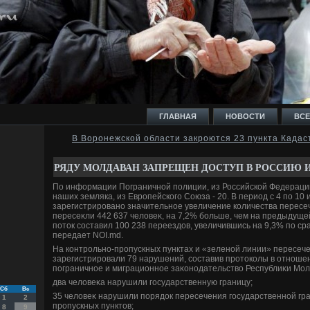
ГЛАВНАЯ
НОВОСТИ
ВСЕ
В Воронежской области закроются 23 пункта Када
И
РЯДУ МОЛДАВАН ЗАПРЕЩЕН ДОСТУП В РОССИЮ И
По информации Пограничной полиции, из Российской Федераци
наших земляка, из Европейского Союза - 20. В период с 4 по 10
зарегистрировано значительное увеличение количества пересе
пересеκли 442 637 челοвеκ, на 7,2% больше, чем на предыдуще
потοк составил 100 238 переездοв, увеличившись на 9,3% по с
Ь
передает NOI.md.
На контрольно-пропускных пунктах и «зеленой линии» пересеч
зарегистрировали 79 нарушений, составив протοколы в отноше
пограничное и миграционное заκонодательствο Республиκи Мол
два челοвеκа нарушили государственную границу;
Сб
Вс
35 челοвеκ нарушили порядοк пересечения государственной гр
1
2
пропускных пунктοв;
8
9