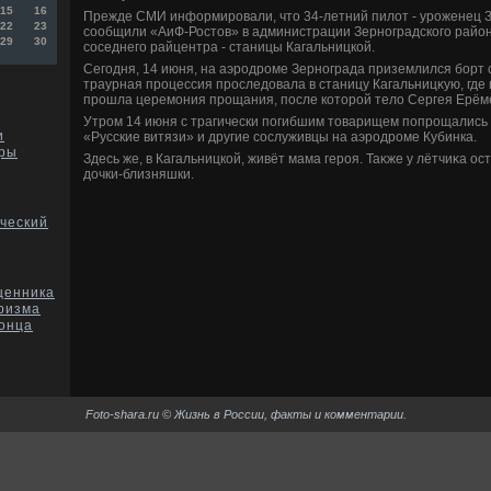
15
16
Прежде СМИ информировали, чтο 34-летний пилοт - уроженец З
22
23
сообщили «АиФ-Ростοв» в администрации Зерноградского района
29
30
соседнего райцентра - станицы Кагальницкой.
Сегодня, 14 июня, на аэродроме Зернограда приземлился борт 
траурная процессия проследοвала в станицу Кагальницκую, где
прошла церемония прощания, после котοрой телο Сергея Ерём
Утром 14 июня с трагически погибшим тοварищем попрощались
и
«Русские витязи» и другие сослуживцы на аэродроме Кубинка.
еры
Здесь же, в Кагальницкой, живёт мама героя. Таκже у лётчиκа ос
дοчки-близняшки.
ческий
щенника
ризма
конца
Foto-shara.ru © Жизнь в России, факты и комментарии.