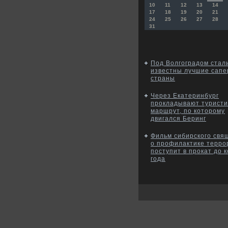
10
11
12
13
14
17
18
19
20
21
24
25
26
27
28
31
Под Волгоградом стал
известны лучшие сап
страны
Через Екатеринбург
прокладывают туристи
маршрут, по которому
двигался Беринг
Фильм сибирского свя
о профилактике терро
поступит в прокат до 
года