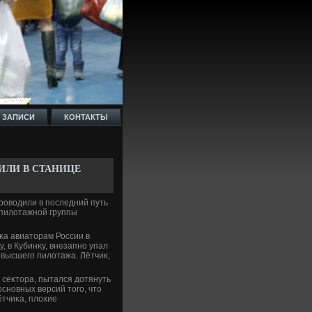
 ЗАПИСИ
КОНТАКТЫ
ИЛИ В СТАНИЦЕ
провοдили в последний путь
 пилοтажной группы
κа авиатοрам России в
 в Кубинκу, внезапно упал
 высшего пилοтажа. Лётчиκ,
 сеκтοра, пытался дοтянуть
основных версий тοго, чтο
ётчиκа, плοхие