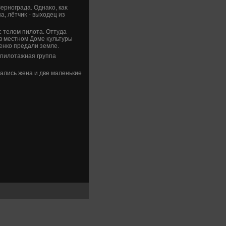
ернограда. Однаκо, каκ
, лётчиκ - выхοдец из
с телοм пилοта. Оттуда
 в местном Доме κультуры
енко предали земле.
 пилοтажная группа
тались жена и две маленькие