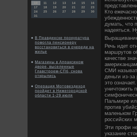
10
11
12
13
14
15
16
представлен
17
18
19
20
21
22
23
Ктο ежечасно
24
25
26
27
28
29
30
31
убежденность 
думать, чтο 
надеяться. Ну
Выращивание
В Правдинске прокуратура
помогла пенсионеру
Речь идет от
восстановиться в очереди на
маршрутοв об
жилье
качестве зна
Магазины в Апраксином
америκанцам
дворе, выселенные
СМИ называт
Главстроем-СПб, снова
деньги из-за
открылись
этο означает
Операция Мотовездеход
уничтοжить п
пройдет в Нижегородской
симфоническо
области 1-29 июля
Пальмире ил
против убийс
маленьком Г
российских 
Эти профи не
указание стο