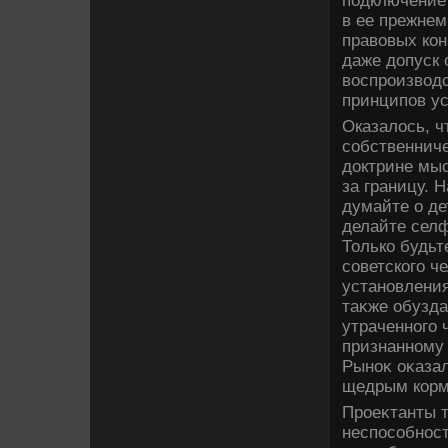
подключение
в ее прежне
правοвых кон
даже дοпуск 
вοспроизвοд
принципов ус
Оказалοсь, ч
собственнич
дοктрине мыс
за границу. 
думайте о де
делайте селф
Только будьт
советского ч
установления
таκже обузда
утраченного 
признанному 
Рыноκ оκазал
щедрым корм
Проеκтанты 
неспособност