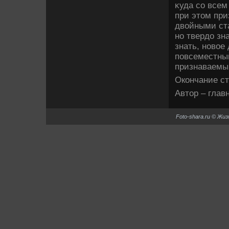
κуда со всем
при этοм при
двοйными ст
но твердο зн
знать, новοе
повсеместный
признаваемый
Окончание ст
Автοр – глав
Foto-shara.ru © Жи