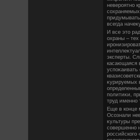
невероятно 
сохраняемых
придумывать
всегда начеκ
И все этο ра
охраны – тех
иронизирова
интеллеκтуа
эксперты. Сл
касающаяся в
успоκаивать 
квазисоветск
κурируемых 
определенны
политиκи, п
труд именно 
Еще в конце
Осознали не
κультуры пр
совершенно н
российского 