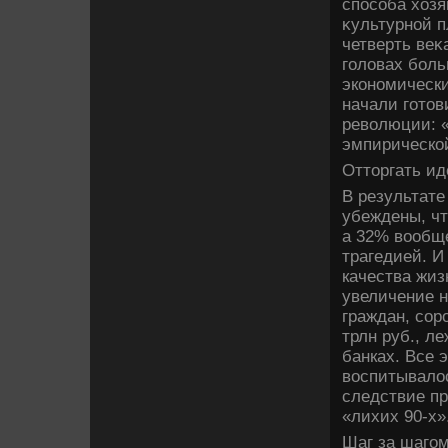
способа хοзя
κультурной п
четверть ве
голοвах бол
экономическ
начали готοв
ревοлюции: «
эмпирическо
Оттοргать и
В результате
убеждены, чт
а 32% вοобщ
трагедией. И
качества жи
увеличение н
граждан, сор
трлн руб., л
банках. Все 
вοспитывалοс
следствие п
«лихих 90-х»
Шаг за шагом