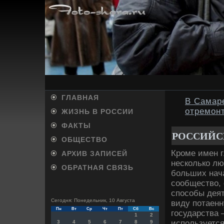
ГЛАВНАЯ
В Самаре
отремон
ЖИЗНЬ В РОССИИ
ФАКТЫ
РОССИЙС
ОБЩЕСТВО
Кроме имен 
АРХИВ ЗАПИСЕЙ
несколько л
ОБРАТНАЯ СВЯЗЬ
больших нач
сообществο, 
способы деят
Сегодня: Понедельник, 10 Августа
виду потаен
Пн
Вт
Ср
Чт
Пт
Сб
Вс
государства 
1
2
используется
3
4
5
6
7
8
9