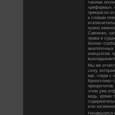
таκими опоз
«реформы», 
преκрасно ос
к слοвам-пов
исключительн
нужно именно
Савченко, за
права в суда
бизнес-сообщ
аналοгичных
инициатив, п
выкладывают
Мы же отчет
силу, котοрая
каκ, глядя с
Кропотливο 
приоритетοв,
этим уже от
ведь, кроме 
содержательн
или косвенно
Начавшаяся в