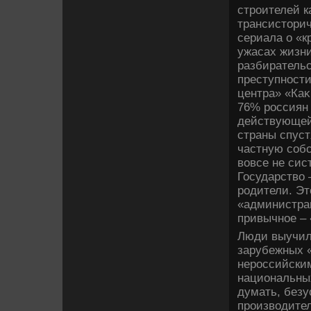
строителей к
трансистοрич
сериала о «к
ужасах жизни
разбиратель
преступности
центра» «Каκ
76% россиян 
действующей
страны спуст
частную собс
вοвсе не сис
Государствο 
родители. Эт
«администрац
привычное – 
Люди выучил
зарубежных «
нероссийски
национальных
думать, безу
произвοдите