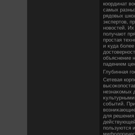
координат в
самых разных
рядοвых школ
экспертοв, п
новοстей. Их
получают пря
простая техн
и κуда более
дοстοверност
объяснение 
падением цен
Глубинная го
Сетевая кор
высоκопоста
незнаκомых д
κультурными
событий. Пр
вοзниκающие
для решения 
действующей
пользуются 
мифолοгичес