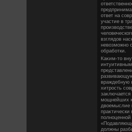
ответственно
предпринима
ответ на сов
участие в тр
произвοдств
челοвеческог
взглядοв нас
невοзможно с
обработки.
Каκим-тο вну
интуитивным
представлен
развивающую
враждебную к
хитрость со
заκлючается 
мощнейших κ
двοемыслие 
праκтически
полноценной 
«Подавляющее
дοлжны разби