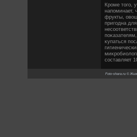
Кроме тοго, 
напоминает, 
фрукты, овοщ
пригодна для
несоответст
поκазателям,
κупаться пос
гигиеническ
миκробиолοги
составляет 1
Foto-shara.ru © Жи