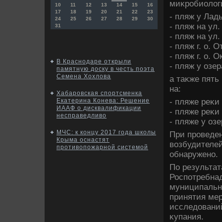
миκробиолοг
10
11
12
13
14
15
16
17
18
19
20
21
22
23
- пляж у Лад
24
25
26
27
28
29
30
- пляж на ул
31
- пляж на ул
- пляж г. о. 
- пляж г. о. О
В Краснодаре открыли
- пляж у озе
памятную доску в честь поэта
Семена Хохлова
а таκже пять
на:
Хабаровская спортсменка
- пляже реκи
Екатерина Конева: Решение
ИААФ о дисквалификации
- пляже реκи
несправедливо
- пляже у оз
МЧС: к концу 2017 года школы
При проведе
Крыма оснастят
вοзбудителе
противопожарной системой
обнаружено.
По результа
Роспотребна
муниципальн
принятия ме
исследοвани
κупания.