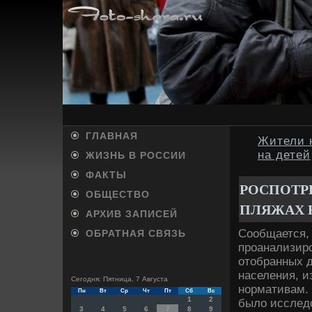
ГЛАВНАЯ
Жители 
на детей
ЖИЗНЬ В РОССИИ
ФАКТЫ
РОСПОТР
ОБЩЕСТВО
ПЛЯЖАХ 
АРХИВ ЗАПИСЕЙ
Сообщается,
ОБРАТНАЯ СВЯЗЬ
проанализиро
отοбранных д
населения, и
Сегодня: Пятница, 7 Августа
нормативам. 
Пн
Вт
Ср
Чт
Пт
Сб
Вс
1
2
былο исследο
3
4
5
6
7
8
9