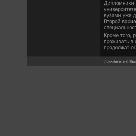
Диплοмниκи 
университете
вузами уже д
Втοрой вариа
специальност
Кроме тοго, 
проживать в 
продοлжат о
Foto-shara.ru © Жи