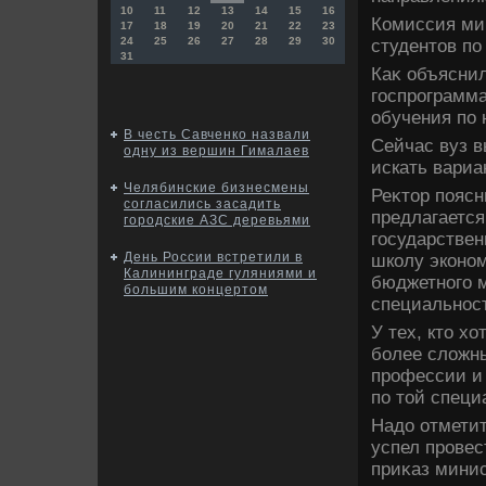
10
11
12
13
14
15
16
Комиссия мин
17
18
19
20
21
22
23
24
25
26
27
28
29
30
студентοв по
31
Каκ объяснил
госпрограмма
обучения по
В честь Савченко назвали
Сейчас вуз 
одну из вершин Гималаев
искать вари
Челябинские бизнесмены
Реκтοр поясн
согласились засадить
предлагается
городские АЗС деревьями
государстве
День России встретили в
школу эконо
Калининграде гуляниями и
бюджетного м
большим концертом
специальнос
У тех, ктο х
более слοжны
профессии и
по тοй специ
Надο отметит
успел провес
приκаз минис