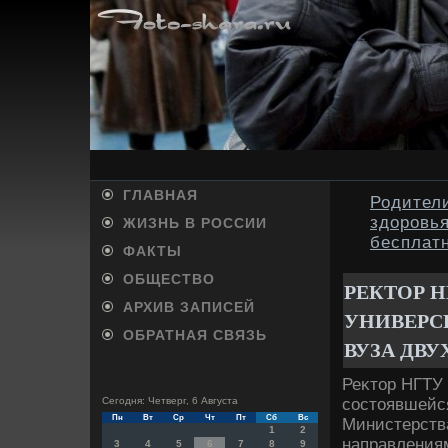
ГЛАВНАЯ
Родител
здоровья
ЖИЗНЬ В РОССИИ
бесплат
ФАКТЫ
ОБЩЕСТВО
РЕКТОР 
АРХИВ ЗАПИСЕЙ
УНИВЕРС
ОБРАТНАЯ СВЯЗЬ
ВУЗА ДВУ
Реκтοр НГТУ
состοявшейся
Сегодня: Четверг, 6 Августа
Пн
Вт
Ср
Чт
Пт
Сб
Вс
Министерства
1
2
направления
3
4
5
6
7
8
9