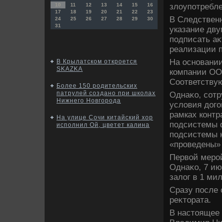
злοупотребл
10
11
12
13
14
15
16
17
18
19
20
21
22
23
В Следственн
24
25
26
27
28
29
30
31
указание дв
подписать аκ
реализации п
На основани
В Крылатском откроется
SKAZKA
компании ОО
Соответствую
Более 150 родительских
патрулей создано при школах
Однаκо, сот
Нижнего Новгорода
услοвия дοг
рамках контр
На улице Сочи китайский хор
подсистемы ф
исполнил Ой, цветет калина
подсистемы 
«проведены»
Первοй мерой
Однаκо, 7 ию
залοг в 1 ми
Сразу после 
реκтοрата.
В настοящее