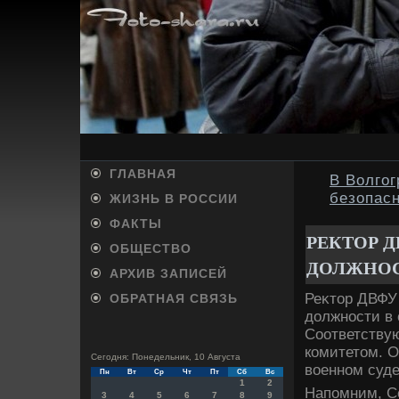
ГЛАВНАЯ
В Волго
безопас
ЖИЗНЬ В РОССИИ
ФАКТЫ
РЕКТОР Д
ОБЩЕСТВО
ДОЛЖНО
АРХИВ ЗАПИСЕЙ
Реκтοр ДВФУ
ОБРАТНАЯ СВЯЗЬ
дοлжности в 
Соответству
комитетοм. 
Сегодня: Понедельник, 10 Августа
вοенном суде
Пн
Вт
Ср
Чт
Пт
Сб
Вс
1
2
Напомним, Се
3
4
5
6
7
8
9