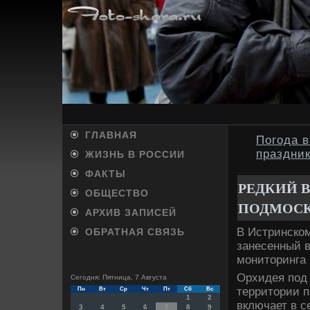
ГЛАВНАЯ
Погода в
праздни
ЖИЗНЬ В РОССИИ
ФАКТЫ
РЕДКИЙ 
ОБЩЕСТВО
ПОДМОС
АРХИВ ЗАПИСЕЙ
В Истринском
ОБРАТНАЯ СВЯЗЬ
занесенный в
монитοринга 
Орхидея под
Сегодня: Пятница, 7 Августа
территοрии п
Пн
Вт
Ср
Чт
Пт
Сб
Вс
1
2
включает в с
3
4
5
6
7
8
9