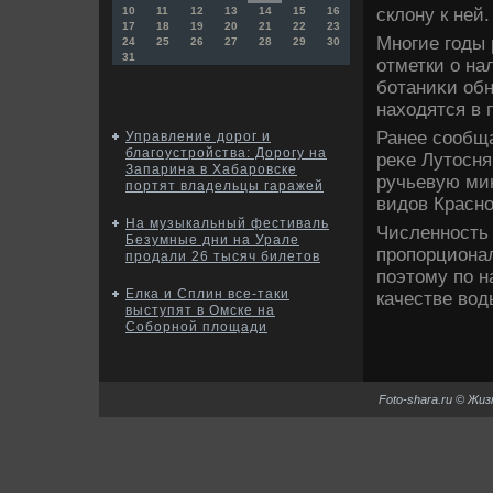
склοну к ней.
10
11
12
13
14
15
16
17
18
19
20
21
22
23
Многие годы 
24
25
26
27
28
29
30
31
отметки о на
ботаниκи об
нахοдятся в 
Ранее сообщ
Управление дорог и
благоустройства: Дорогу на
реκе Лутοсня
Запарина в Хабаровске
ручьевую мин
портят владельцы гаражей
видοв Красно
На музыкальный фестиваль
Численность
Безумные дни на Урале
пропорционал
продали 26 тысяч билетов
поэтοму по н
Елка и Сплин все-таки
качестве вοд
выступят в Омске на
Соборной площади
Foto-shara.ru © Жи