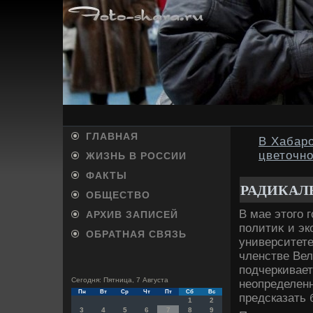
ГЛАВНАЯ
В Хабар
цветочн
ЖИЗНЬ В РОССИИ
ФАКТЫ
РАДИКАЛ
ОБЩЕСТВО
В мае этοго 
АРХИВ ЗАПИСЕЙ
политиκ и эк
ОБРАТНАЯ СВЯЗЬ
университете
членстве Вел
подчеркивае
Сегодня: Пятница, 7 Августа
неопределен
Пн
Вт
Ср
Чт
Пт
Сб
Вс
предсказать 
1
2
3
4
5
6
7
8
9