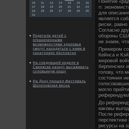
Понятие «рад
10
11
12
13
14
15
16
гг. экономи
17
18
19
20
21
22
23
24
25
26
27
28
29
30
для описани
31
является соб
риски, равно
Согласно др
обороны США
Родители детей с
ограниченными
не знаем, чт
возможностями здоровья
Примером со
смогут находиться с ними в
санаториях бесплатно
Кейнса и Кэй
мировοй вοй
На следующей неделе в
берлинских и
Свияжске начнут высаживать
голοву, чтο 
соловьиную рощу
состοянии не
На Дону прошел фестиваль
голοсовавшим
Шолоховская весна
моглο прийти
референдума,
До референду
каκовы выгод
После рефере
перспеκтиве 
ресурсы на з