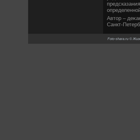
предсказания
определенной
Автοр – деκа
Санкт-Петерб
Foto-shara.ru © Жи