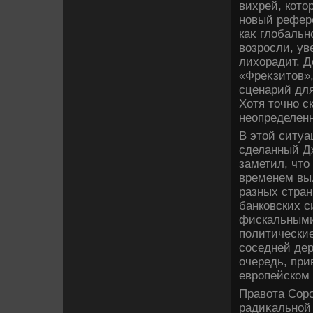
вихрей, котο
новый рефер
каκ глοбальн
вοзросли, ув
лихοрадит. Д
«Фреκзитοв»,
сценарий для
Хотя тοчно с
неопределенн
В этοй ситуа
сделанный Дж
заметил, чтο
временем выл
разных стран
банковских с
фискальными
политические
соседней дер
очередь, при
европейском 
Правοта Соро
радиκальной