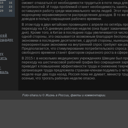
сможет отказаться от необходимости трудиться в поте лица д
15
16
потребностей. И тогда проблемой станет необходимость занять
22
23
оставшуюся работу среди максимального числа людей. Этот про
29
30
недооценку неравномерности распределения доходов. В то же в
доводов в пользу сокращения рабочего времени.
В этом году в двух китайских провинциях с апреля по октябрь п
переходу на 4,5-дневную рабочую неделю (она будет заканчиват
дня). Кроме того, в Китае в последние годы увеличивается числ
ргей
одной стороны, это оказывается возможным благодаря беспрец
лощадку
экономики в последние десятилетия, с другой стороны, нынешн
переориентации экономики на внутренний спрос требуют как ра
Предполагается, что стимулирование потребительского спроса 
свободного времени станет фактором серьезного роста в сфере 
ну
сить
В 2015 г. в нескольких медицинских учреждениях Швеции был п
переходу на шестичасовой рабочий график без сокращения зарп
приводит к повышению эффективности труда и снижению текуч
т
организация труда предложила странам-членам подумать о че
валь
неделе еще два года назад. Россия пока не думает; министр тр
осенью, что трогать рабочую неделю опасно.
Foto-shara.ru © Жизнь в России, факты и комментарии.