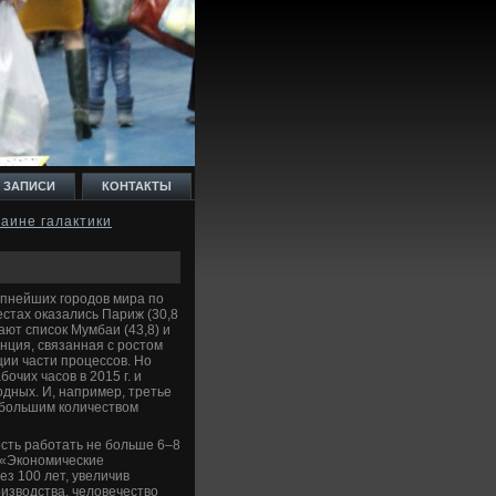
 ЗАПИСИ
КОНТАКТЫ
аине галактики
упнейших городов мира по
естах оказались Париж (30,8
кают список Мумбаи (43,8) и
нция, связанная с ростом
ции части процессов. Но
очих часов в 2015 г. и
дных. И, например, третье
 большим количеством
сть работать не больше 6–8
е «Экономические
з 100 лет, увеличив
оизводства, человечество