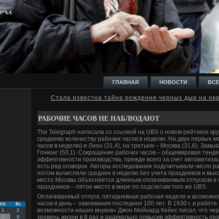
ГЛАВНАЯ
НОВОСТИ
ВСЕ
Стала известна тайна рождения черных дыр на окр
И
РАБОЧИЕ ЧАСОВ НЕ НАБЛЮДАЮТ
The Telegraph написала со ссылкой на UBS о новом рейтинге кр
среднему количеству рабочих часов в неделю. На двух первых м
часов в неделю) и Лион (31,4), на третьем – Москва (31,6). Замы
Гонконг (50,1). Сокращение рабочих часов – общемировая тенде
эффективности производства, прежде всего за счет автоматиза
Ь
есть ряд оговорок. Авторы исследования подсчитывали число раб
потом вычисляли среднее в неделю без учета праздников и выхо
место Москвы объясняется длинным оплачиваемым отпуском и
праздников – пятое место в мире по подсчетам того же UBS.
Оплачиваемый отпуск, пятидневная рабочая неделя и возможно
часов в день – завоевания последних 100 лет. В 1930 г. в работ
Сб
Вс
возможности наших внуков» Джон Мейнард Кейнс писал, что чере
1
2
уровень жизни в 8 раз и радикально повысив эффективность пр
8
9