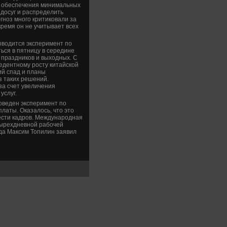
ля обеспечения минимальных
 досуг и распределить
гноз много критиковали за
ремя он не учитывает всех
роводится эксперимент по
ься в пятницу в середине
о праздников и выходных. С
едентному росту китайской
ий спад и планы
з таких решений.
за счет увеличения
услуг.
роведен эксперимент по
латы. Оказалось, что это
ести кадров. Международная
тырехдневной рабочей
уда Максим Топилин заявил