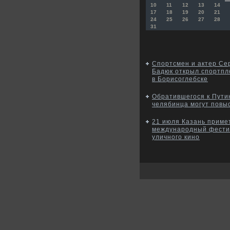
10
11
12
13
14
17
18
19
20
21
24
25
26
27
28
31
Спортсмен и актер Се
Бадюк открыл спортп
в Борисоглебске
Обратившегося к Пути
челябинца могут повы
21 июля Казань приме
международный фести
уличного кино