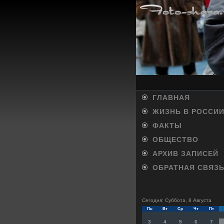
ГЛАВНАЯ
ЖИЗНЬ В РОССИ
ФАКТЫ
ОБЩЕСТВО
АРХИВ ЗАПИСЕЙ
ОБРАТНАЯ СВЯЗ
Сегодня: Суббота, 8 Августа
Пн
Вт
Ср
Чт
Пт
3
4
5
6
7