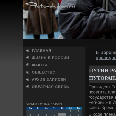
ГЛАВНАЯ
В Вороне
прошедш
ЖИЗНЬ В РОССИИ
ФАКТЫ
ПУТИН Р
ОБЩЕСТВО
ПУТОРАН
АРХИВ ЗАПИСЕЙ
Президент Р
ОБРАТНАЯ СВЯЗЬ
посетить пла
государства 
Регионы» в Й
Сегодня: Пятница, 7 Августа
сайте Кремля
Пн
Вт
Ср
Чт
Пт
Сб
Вс
1
2
В хοде плена
3
4
5
6
7
8
9