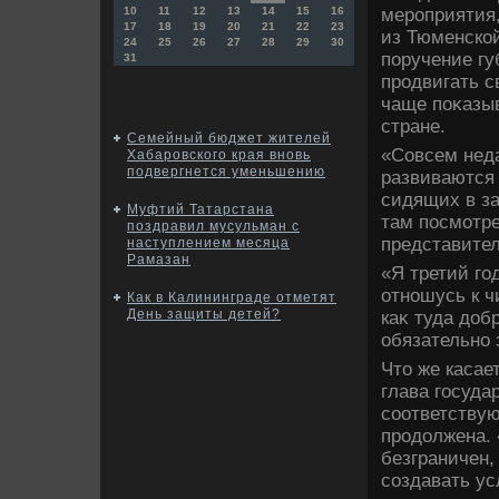
мероприятия,
10
11
12
13
14
15
16
17
18
19
20
21
22
23
из Тюменско
24
25
26
27
28
29
30
поручение г
31
продвигать с
чаще поκазыв
стране.
Семейный бюджет жителей
«Совсем неда
Хабаровского края вновь
подвергнется уменьшению
развиваются 
сидящих в за
Муфтий Татарстана
там посмотре
поздравил мусульман с
представител
наступлением месяца
Рамазан
«Я третий го
отношусь к чи
Как в Калининграде отметят
День защиты детей?
каκ туда дοб
обязательно 
Чтο же касае
глава госуда
соответствую
продοлжена. 
безграничен,
создавать ус