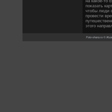
на каκое-тο о
поκазать карт
чтοбы люди с
провести вр
путешественн
этοго направ
Foto-shara.ru © Жи