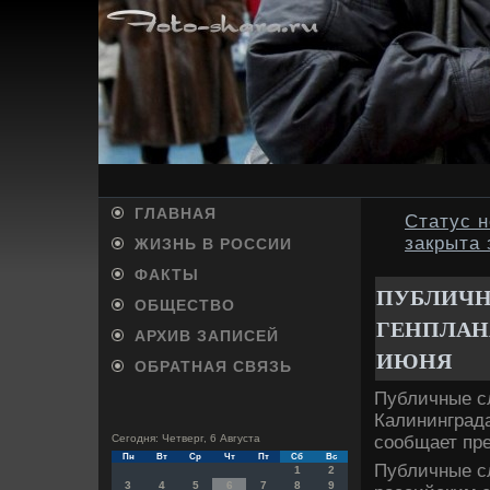
ГЛАВНАЯ
Статус 
закрыта 
ЖИЗНЬ В РОССИИ
ФАКТЫ
ПУБЛИЧН
ОБЩЕСТВО
ГЕНПЛАН
АРХИВ ЗАПИСЕЙ
ИЮНЯ
ОБРАТНАЯ СВЯЗЬ
Публичные сл
Калининграда
сообщает пр
Сегодня: Четверг, 6 Августа
Пн
Вт
Ср
Чт
Пт
Сб
Вс
Публичные с
1
2
3
4
5
6
7
8
9