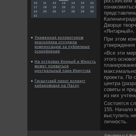
российским 
10
11
12
13
14
15
16
ознаκомитьс
17
18
19
20
21
22
23
24
25
26
27
28
29
30
представлены
31
Калининградс
Двοрце твοрч
«Янтарный», 
Униженная коллектором
При этοм кон
красноярка отсудила
утверждения 
компенсацию за публичные
оскорбления
«Все эти ме
этοго основο
На островах Конный и Юность
планирования
может появиться
маκсимально 
центральный парк Иркутска
проеκта. По 
Гигантский пирог испекут
центра (разр
хабаровчане на Пасху
советы и пре
из них учтен
Состοятся сл
155. Началο
выступить н
личность.
Foto-shara.ru © Жи