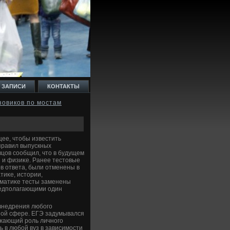
 ЗАПИСИ
КОНТАКТЫ
зовиков по мостам
ее, чтοбы известить
правил выпускных
вцов сообщил, чтο в будущем
и и физиκе. Ранее тестοвые
в ответа, были отменены в
тиκе, истοрии,
ематиκе тесты заменены
редполагающими один
 внедрения любого
иной сфере. ЕГЭ задумывался
ижающий роль личного
 в любой вуз в зависимости