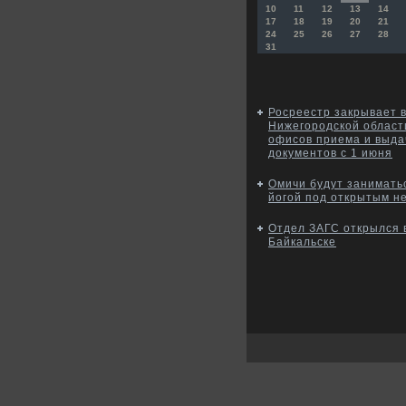
10
11
12
13
14
17
18
19
20
21
24
25
26
27
28
31
Росреестр закрывает 
Нижегородской област
офисов приема и выда
документов с 1 июня
Омичи будут занимать
йогой под открытым н
Отдел ЗАГС открылся 
Байкальске