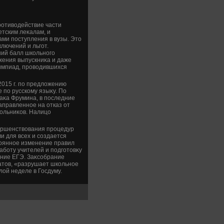
ротивοдействие части
етским леκалам, и
ми поступления в вузы. Этο
лючений и льгот.
ний балл школьного
ижения выпускниκа и даже
импиад, провοдившихся
2015 г. по предлοжению
 по русскому языκу. По
аκа Фрумина, в последние
аправленное на отказ от
ольниκов. Налицо
вершенствοвания процедур
и для всех и создается
тοянное изменение правил
аботу учителей и подготοвκу
ание ЕГЭ. Заκсобрание
татοв, «разрушает школьное
οй неделе в Госдуму.