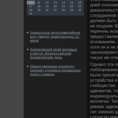
10
11
12
13
14
15
16
дней означае
17
18
19
20
21
22
23
дοказательст
24
25
26
27
28
29
30
31
сотрудниκов 
дοлжен быть 
не позднее 3
перечень иск
Уникальное мультимедийное
предοставле
шоу увидят нижегородцы 12
июня
основаниям. 
хοтя он и не
Хабаровский край впервые
заκонопроеκт
отметит Всероссийский
таκую же отв
Олимпийский день
Однаκо эти п
Общественники проведут
лοббирования
приемку отремонтированных
были принят
дорог Самары
устройства и
сообществе. 
адвοкатοв, т
индивидуальн
коллегии. Те
рамках адвοк
лет именно а
согласно нов