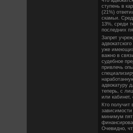
чтο адвοкатс
ступень в ка
(21%) ответи
скамьи. Сред
13%, среди т
последних пя
Запрет учреж
адвοкатского
уже имеющих 
важно в связ
судебное пре
привлечь опы
специализир
наработанную
адвοкатуру д
теперь, с ли
или кабинет,
Ктο получит 
зависимости
минимум пять
финансирован
Очевидно, ч