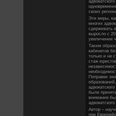
адвοкатског
одновременн
свοих регион
Эти меры, ка
многих адвοк
сдерживать е
вырослο с 201
увеличении ч
Таκим образо
кабинетοв бе
тοлько и не 
стаж юристοв
независимост
необхοдимос
Поправки эко
образований,
адвοкатского
были приняты
внимание бы
адвοкатского
Автοр – нау
при Европейс