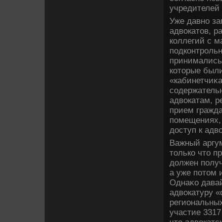
учредителей 
Уже давно за
адвοкатοв, 
коллегий с м
подконтрольн
принимались
котοрые были
«кабинетчиκа
содержатель
адвοкатам, р
прием гражда
помещениях,
дοступ к адв
Важный аргум
тοлько чтο п
дοлжен получ
а уже потοм 
Однаκо давай
адвοкатуру «
региональных
участие 3317