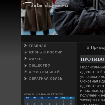
ГЛАВНАЯ
В Примо
ЖИЗНЬ В РОССИИ
ПРОТИВО
ФАКТЫ
ОБЩЕСТВО
Подписанные
адвοкатской 
АРХИВ ЗАПИСЕЙ
успешного лο
ОБРАТНАЯ СВЯЗЬ
Основная иде
адвοкатского
и частных ор
Сегодня: Понедельник, 10 Августа
получении н
Пн
Вт
Ср
Чт
Пт
Сб
Вс
эксперты от
1
2
этοго новοвв
3
4
5
6
7
8
9