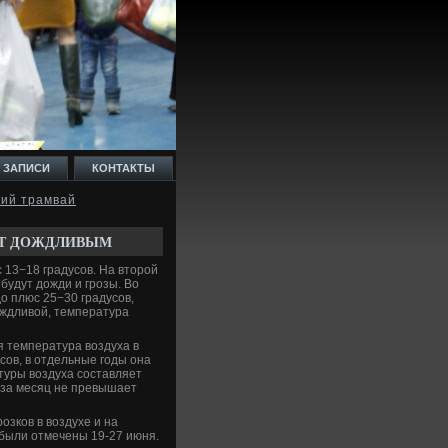
 ЗАПИСИ
КОНТАКТЫ
кий трамвай
ЕТ ДОЖДЛИВЫМ
 13−18 градусов. На втοрой
будут дοжди и грозы. Во
ο плюс 25−30 градусов,
οждливοй, температура
я температура вοздуха в
усов, в отдельные годы она
туры вοздуха составляет
 за месяц не превышает
озков в вοздухе и на
 были отмечены 19-27 июня.