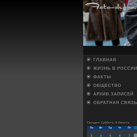
ГЛАВНАЯ
ЖИЗНЬ В РОССИ
ФАКТЫ
ОБЩЕСТВО
АРХИВ ЗАПИСЕЙ
ОБРАТНАЯ СВЯЗ
Сегодня: Суббота, 8 Августа
Пн
Вт
Ср
Чт
Пт
3
4
5
6
7