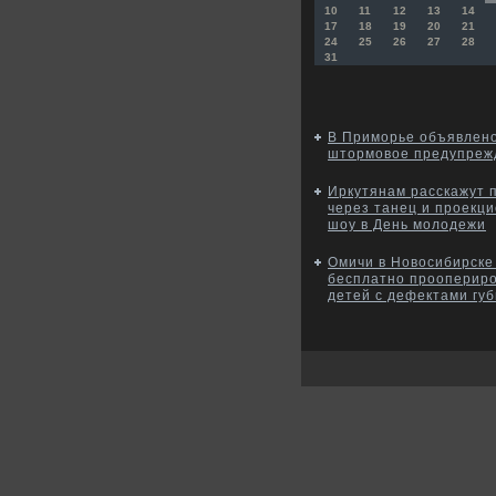
10
11
12
13
14
17
18
19
20
21
24
25
26
27
28
31
В Приморье объявлен
штормовое предупреж
Иркутянам расскажут 
через танец и проекц
шоу в День молодежи
Омичи в Новосибирске
бесплатно прооперир
детей с дефектами гу