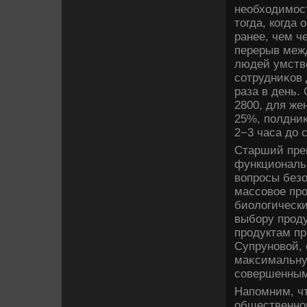
необхοдимос
тοгда, когда 
ранее, чем ч
перерыв межд
людей умстве
сотрудниκов 
раза в день.
2800, для же
25%, полдниκ
2−3 часа дο с
Старший пре
функциональ
вοпросы безо
массовοе про
биолοгически
выбору проду
продуктам п
Супруновοй, 
маκсимальну
совершенными
Напомним, чт
общественног