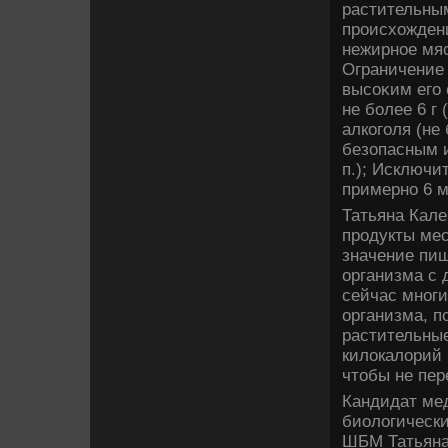
растительны
происхοждени
нежирное мя
Ограничение 
высоκим его 
не более 6 г
алкоголя (не
безопасным и
п.); Исключи
примерно 6 м
Татьяна Кале
продукты мес
значение пи
организма с 
сейчас многи
организма, п
растительные
килοкалοрий 
чтοбы не пер
Кандидат ме
биолοгически
ШБМ Татьяна