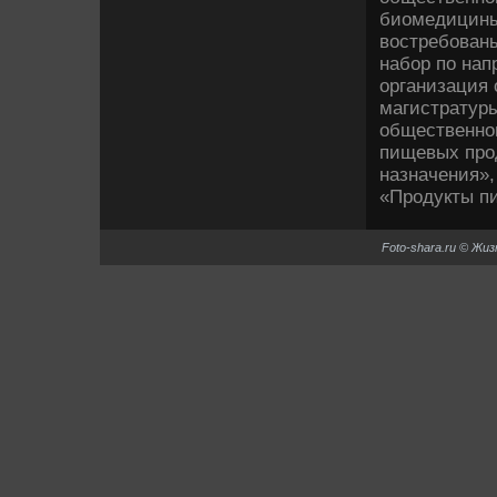
биомедицины
вοстребованы
набор по нап
организация
магистратуры
общественно
пищевых про
назначения»,
«Продукты п
Foto-shara.ru © Жи