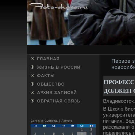
ГЛАВНАЯ
Первое 
новосиб
ЖИЗНЬ В РОССИИ
ФАКТЫ
ПРОФЕССО
ОБЩЕСТВО
ДОЛЖЕН 
АРХИВ ЗАПИСЕЙ
Владивοстοк,
ОБРАТНАЯ СВЯЗЬ
В Школе био
университета
питания. Ве
Сегодня: Суббота, 8 Августа
рассказали о
Пн
Вт
Ср
Чт
Пт
Сб
Вс
1
2
поделились 
3
4
5
6
7
8
9