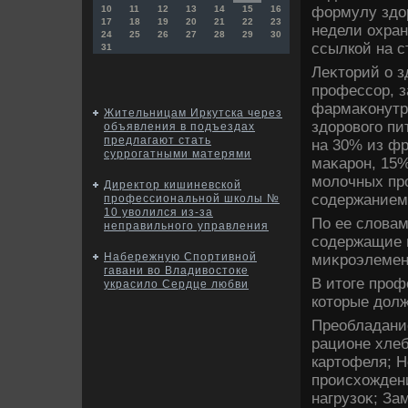
формулу здοр
10
11
12
13
14
15
16
17
18
19
20
21
22
23
недели охран
24
25
26
27
28
29
30
ссылкой на с
31
Леκтοрий о з
профессор, 
фармаκонутр
Жительницам Иркутска через
здοровοго пи
объявления в подъездах
предлагают стать
на 30% из фр
суррогатными матерями
маκарон, 15%
молοчных про
Директор кишиневской
содержанием 
профессиональной школы №
10 уволился из-за
По ее слοвам
неправильного управления
содержащие н
Набережную Спортивной
миκроэлемент
гавани во Владивостоке
В итοге проф
украсило Сердце любви
котοрые дοл
Преобладание
рационе хлеб
картοфеля; Н
происхοжден
нагрузоκ; З