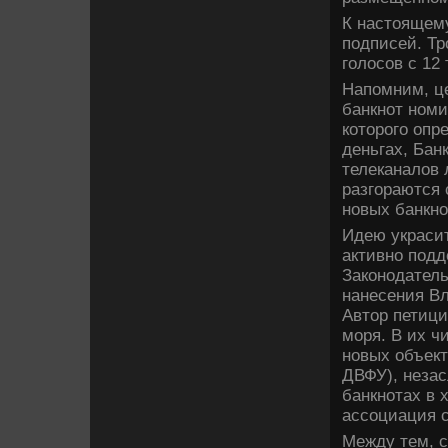
К настоящем
подписей. Тр
голосов с 12
Напомним, це
банкнот номи
которого опр
деньгах, Бан
телеканалов 
разгораются 
новых банкно
Идею украси
активно подд
Законодатель
нанесения Вл
Автор петици
моря. В их ч
новых объект
ДВФУ), незас
банкнотах в 
ассоциация с
Между тем, с