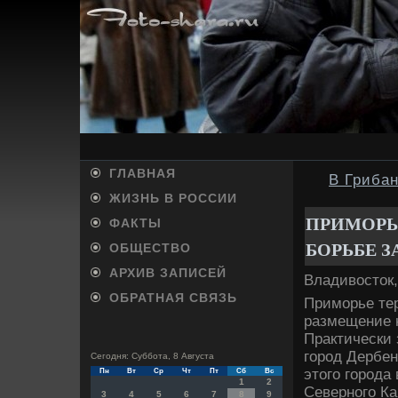
ГЛАВНАЯ
В Грибан
ЖИЗНЬ В РОССИИ
ПРИМОРЬ
ФАКТЫ
БОРЬБЕ З
ОБЩЕСТВО
АРХИВ ЗАПИСЕЙ
Владивосток,
ОБРАТНАЯ СВЯЗЬ
Приморье тер
размещение н
Практически 
город Дербен
Сегодня: Суббота, 8 Августа
этого города
Пн
Вт
Ср
Чт
Пт
Сб
Вс
1
2
Северного Ка
3
4
5
6
7
8
9