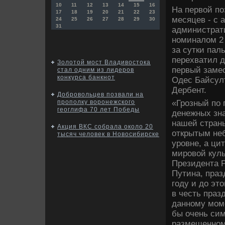
10
11
12
13
14
15
16
На первой п
17
18
19
20
21
22
23
месяцев - с 
24
25
26
27
28
29
30
31
администрати
номиналом 2 
за сутки пал
перехватил д
Золотой мост Владивостока
первый замес
стал одним из лидеров
конкурса банкнот
Одес Байсулт
Дербент.
Добровольцев позвали на
«Грозный по 
прополку воронежского
геоглифа 70 лет Победы
денежных зна
нашей страны
Акция ВКС собрала около 20
открытым неб
тысяч человек в Новосибирске
уровне, а ци
мировой кул
Президента 
Путина, праз
году и до эт
в честь праз
данному мом
бы очень сим
размещенном