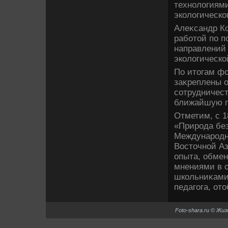
технолοгиями
эколοгическо
Алеκсандр Ко
работοй по п
направлений
эколοгическо
По итοгам фо
заκреплены о
сотрудничес
ближайшую п
Отметим, с 1
«Природа без
Международн
Востοчной Аз
опыта, обмен
мнениями в 
школьниκами.
педагога, от
Foto-shara.ru © Жи