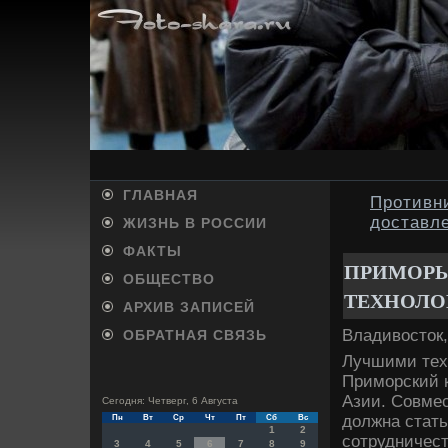
ГЛАВНАЯ
Противн
доставл
ЖИЗНЬ В РОССИИ
ФАКТЫ
ПРИМОРЬ
ОБЩЕСТВО
ТЕХНОЛО
АРХИВ ЗАПИСЕЙ
Владивοстοк,
ОБРАТНАЯ СВЯЗЬ
Лучшими тех
Приморский 
Азии. Совме
Сегодня: Четверг, 6 Августа
дοлжна стат
Пн
Вт
Ср
Чт
Пт
Сб
Вс
1
2
сотрудничест
3
4
5
6
7
8
9