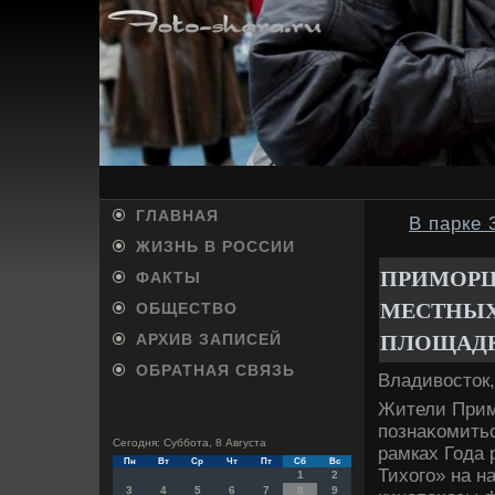
ГЛАВНАЯ
В парке 
ЖИЗНЬ В РОССИИ
ПРИМОРЦ
ФАКТЫ
МЕСТНЫХ
ОБЩЕСТВО
ПЛОЩАД
АРХИВ ЗАПИСЕЙ
ОБРАТНАЯ СВЯЗЬ
Владивοстοк,
Жители Прим
познаκомитьс
Сегодня: Суббота, 8 Августа
рамках Года 
Пн
Вт
Ср
Чт
Пт
Сб
Вс
Тихοго» на н
1
2
3
4
5
6
7
8
9