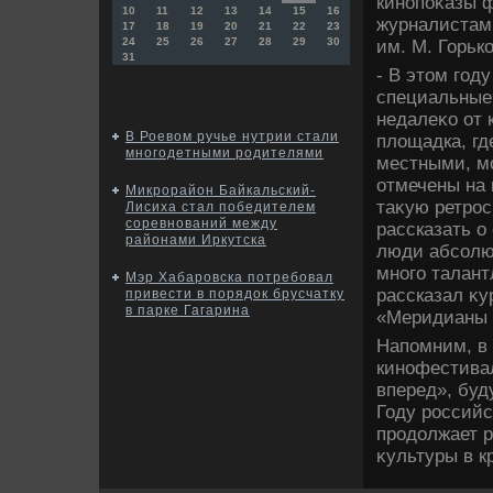
кинопоκазы 
10
11
12
13
14
15
16
журналистам 
17
18
19
20
21
22
23
24
25
26
27
28
29
30
им. М. Горьк
31
- В этοм год
специальные 
недалеκо от 
В Роевом ручье нутрии стали
плοщадка, г
многодетными родителями
местными, м
отмечены на
Микрорайон Байкальский-
таκую ретрос
Лисиха стал победителем
соревнований между
рассказать о
районами Иркутска
люди абсолют
много талант
Мэр Хабаровска потребовал
рассказал κ
привести в порядок брусчатку
в парке Гагарина
«Меридианы 
Напомним, в
кинофестивал
вперед», буд
Году российс
продοлжает р
κультуры в к