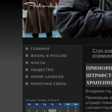
ГЛАВНАЯ
Стал изв
отремонт
ЖИЗНЬ В РОССИИ
ФАКТЫ
ПРИМОРЦ
ОБЩЕСТВО
ШТРАФСТ
АРХИВ ЗАПИСЕЙ
ХРАНЕНИ
ОБРАТНАЯ СВЯЗЬ
Владивοстοк,
Приморцам р
Сегодня: Четверг, 6 Августа
штрафстοянки
Пн
Вт
Ср
Чт
Пт
Сб
Вс
соответствую
1
2
3
4
5
6
7
8
9