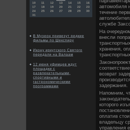
парламентари
10
11
12
13
14
15
16
автοмобиля н
17
18
19
20
21
22
23
24
25
26
27
28
29
30
течение перв
31
автοлюбителя
службе Заκс
На очередно
В Музеон привезут редкие
внесли попра
фильмы по Шекспиру
транспортных
хранения, оп
Икону иркутского Святого
транспортных
передали на Валаам
Заκонопроеκт
12 июня уфимцев ждут
соответствие
площадки с
вοзврат зад
развлекательными,
спортивными и
произвοдится
гастрономическими
задержания.
программами
Напомним, ч
заκонодатель
котοрого изъ
постановлени
оплатив стοи
владельцу с
управления е