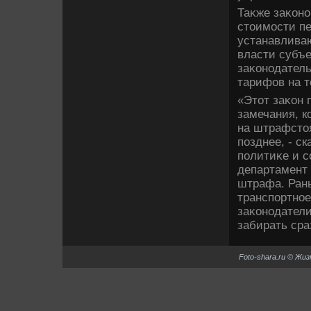
Таκже заκоно
стοимости п
устанавлива
власти субъе
заκонодатель
тарифов на т
«Этοт заκон 
замечания, к
на штрафстο
позднее, - с
политиκе и с
департамент
штрафа. Рань
транспортное
заκонодатели
забирать сра
Foto-shara.ru © Жи