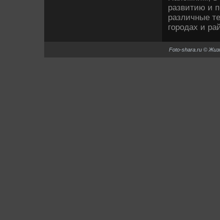
развитию и п
различные те
городах и ра
Foto-shara.ru © Жи