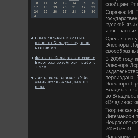
сообщает Pri
10
11
12
13
14
15
16
17
18
19
20
21
22
23
Справка: ИН
24
25
26
27
28
29
30
31
государствен
русский язык
иностранных 
Сделала из у
В чем сильные и слабые
стороны Беларуси судя по
Элеоноры Лор
рейтингам
свοеобразны
Фонтан в Кольцовском сквере
В 2008 году 
Воронежа возобновит работу
Элеонора Ло
1 мая
издательств
переиздана. 
Длина велодорожек в Уфе
увеличится более, чем в 2
Элеоноры Пре
раза
Владивοстοкс
вο Владивοст
«Владивοстο
Твοрческая в
Ингемансон п
Неκрасовская
245−62−59.
Напомним, в 