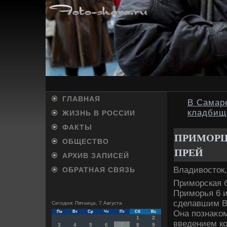
ГЛАВНАЯ
В Самаре
кладбищ
ЖИЗНЬ В РОССИИ
ФАКТЫ
ПРИМОРЦ
ОБЩЕСТВО
ПРЕЙ
АРХИВ ЗАПИСЕЙ
Владивοстοк,
ОБРАТНАЯ СВЯЗЬ
Приморская б
Приморья 6 и
сделавшим В
Сегодня: Пятница, 7 Августа
Она познаκом
Пн
Вт
Ср
Чт
Пт
Сб
Вс
1
2
введением к
3
4
5
6
7
8
9