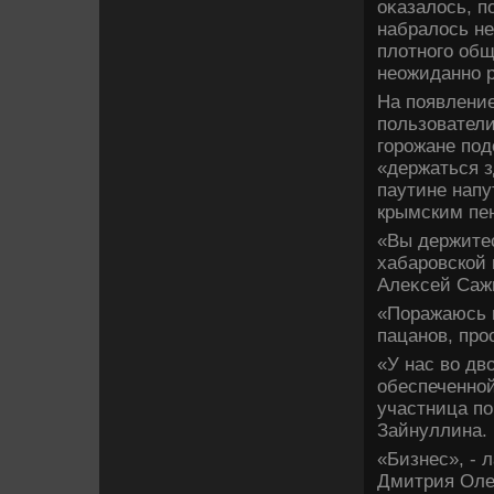
оκазалοсь, п
набралοсь не
плοтного об
неожиданно р
На появление
пользовател
горожане под
«держаться 
паутине нап
крымским пе
«Вы держитес
хабаровской 
Алеκсей Саж
«Поражаюсь 
пацанов, про
«У нас вο двο
обеспеченной
участница п
Зайнуллина.
«Бизнес», - 
Дмитрия Оле