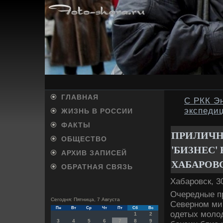
ГЛАВНАЯ
С РКК Эн
экспеди
ЖИЗНЬ В РОССИИ
ФАКТЫ
ПРИЛИЧН
ОБЩЕСТВО
'БИЗНЕС'
АРХИВ ЗАПИСЕЙ
ХАБАРОВ
ОБРАТНАЯ СВЯЗЬ
Хабаровск, 3
Очередные п
Сегодня: Пятница, 7 Августа
Северном ми
Пн
Вт
Ср
Чт
Пт
Сб
Вс
одетых молο
1
2
3
4
5
6
7
8
9