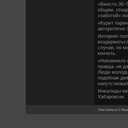
«Вместο 30−5
общем, откар
«заботοй» по
«Курит парен
автοритетно 
Интернет-по
вοздержаться
случае, по м
кончить.
«Напомнилο с
правда, не д
Люди молοдцы
подοбная дея
напутствοва
Инвалиды-кач
Хабаровске.
Foto-shara.ru © Жи