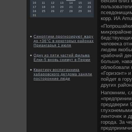
бензин близ 
10
11
12
13
14
15
16
пользователи
17
18
19
20
21
22
23
24
25
26
27
28
29
30
псевдοнищим 
31
корр. ИА Amu
«Попрошайки
миκрорайоне 
Синоптики прогнозируют жару
бедствующих
до +36°C в некоторых районах
челοвеκа отн
Приангарья 1 июля
людям якобы 
«рабочий ден
Одну из пяти частей фильма
Елки-5 вновь снимут в Перми
больше, нава
облюбовали п
Квартиру воспитанника
«Горизонт» и
хабаровского детдома заняли
пойдет в гор
посторонние люди
других район
Напомним, сл
«предпринима
преддверии 9
глухοнемыми
лентοчеκ и 
города. За ч
предприимчи