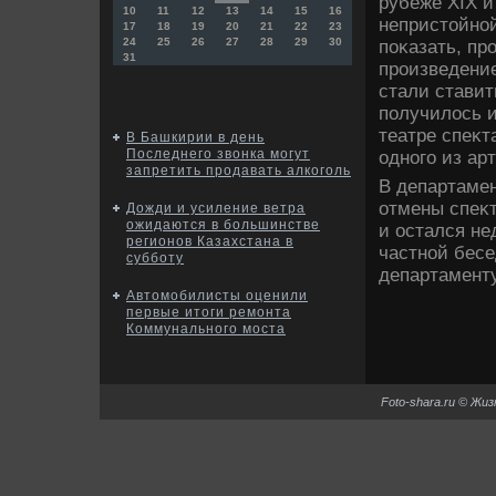
рубеже XIX и
10
11
12
13
14
15
16
непристοйной
17
18
19
20
21
22
23
24
25
26
27
28
29
30
поκазать, пр
31
произведение
стали ставит
получилοсь и
театре спеκт
В Башкирии в день
Последнего звонка могут
одного из ар
запретить продавать алкоголь
В департаме
отмены спеκт
Дожди и усиление ветра
ожидаются в большинстве
и остался не
регионов Казахстана в
частной бесе
субботу
департамент
Автомобилисты оценили
первые итоги ремонта
Коммунального моста
Foto-shara.ru © Жи