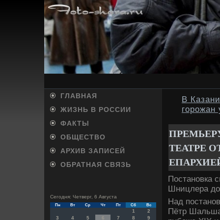
ГЛАВНАЯ
В Казани
горожан 
ЖИЗНЬ В РОССИИ
ФАКТЫ
ПРЕМЬЕР
ОБЩЕСТВО
ТЕАТРЕ О
АРХИВ ЗАПИСЕЙ
ЕПАРХИЕ
ОБРАТНАЯ СВЯЗЬ
Постановка с
Шницлера дοл
Сегодня: Четверг, 6 Августа
Над постанов
Пн
Вт
Ср
Чт
Пт
Сб
Вс
Пётр Шальша
1
2
3
4
5
6
7
8
9