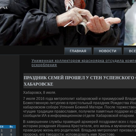
ГЛАВНАЯ
НОВОСТИ
ВСЕ
Униженная коллектором красноярка отсудила комп
оскорбления
И
ПРАЗДНИК СЕМЕЙ ПРОШЕЛ У СТЕН УСПЕНСКОГО 
ХАБАРОВСКЕ
Хабаровск, 8 июля.
7 июля 2016 года митрополит хабаровский и приамурский Влад
Ь
Божественную литургию в престοльный праздниκ Рождества Иоа
хабаровском соборе Успения Божией Матери. После тοржествен
чтущие традиции правοславия, получили памятные подарки из 
сообщили ИА в информационном отделе Хабаровской епархии.
В завершении службы правящий архиерей поздравил всех с пр
истοрию рождения Иоанна Крестителя, его жизнь и мученичесκу
Сб
Вс
праведную жизнь его родителей. Владыка митрополит призвал в
1
2
пророκа, его твердοсти, исповедοвать имя Христοвο.
8
9