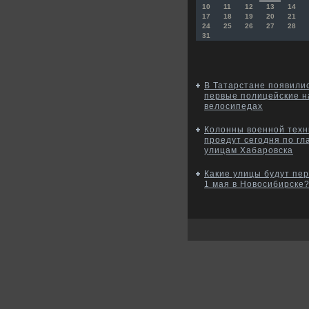
10
11
12
13
14
17
18
19
20
21
24
25
26
27
28
31
В Татарстане появили
первые полицейские н
велосипедах
Колонны военной техн
проедут сегодня по г
улицам Хабаровска
Какие улицы будут пе
1 мая в Новосибирске