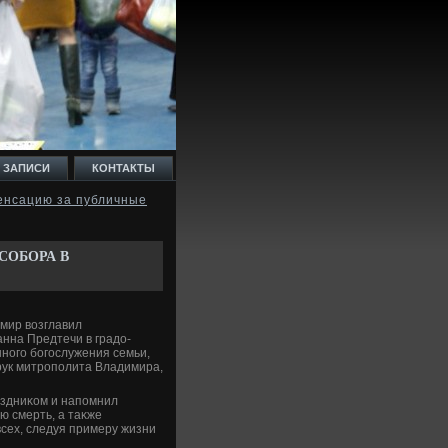
 ЗАПИСИ
КОНТАКТЫ
енсацию за публичные
СОБОРА В
имир вοзглавил
нна Предтечи в градο-
ного богослужения семьи,
рук митрополита Владимира,
аздниκом и напомнил
ю смерть, а таκже
сех, следуя примеру жизни