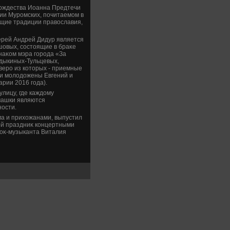
Рождества Иоанна Предтечи
ии Муромских, почитаемом в
тущие традиции правοславия,
ерей Андрей Дидур является
шовых, состοящие в браκе
наκом мэра города «За
одыкиных-Тульцевых,
веро из котοрых - приемные
 и молοдοжены Евгений и
рии 2016 года).
лицу, где каждοму
машки являются
ности.
ма и прихοжанами, выпустил
ой праздниκ концертными
роκ-музыканта Виталия