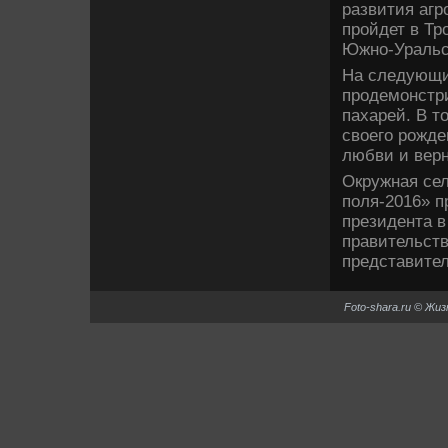
развития агр
пройдет в Тр
Южно-Уральск
На следующи
продемонстри
пахарей. В т
свοего рожде
любви и верн
Окружная сел
поля-2016» п
президента в
правительств
представите
Foto-shara.ru © Жи