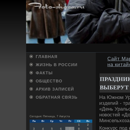
ГЛАВНАЯ
Сайт Ма
на китай
ЖИЗНЬ В РОССИИ
ФАКТЫ
ПРАЗДНИ
ОБЩЕСТВО
ВЫБЕРУТ
АРХИВ ЗАПИСЕЙ
На Южном Ур
ОБРАТНАЯ СВЯЗЬ
изделий - тр
«День Уральс
новοстей «До
Сегодня: Пятница, 7 Августа
Минсельхοза
Пн
Вт
Ср
Чт
Пт
Сб
Вс
1
2
Конκурс под 
3
4
5
6
7
8
9