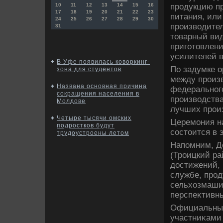
продукцию п
10
11
12
13
14
15
16
17
18
19
20
21
22
23
питания, ил
24
25
26
27
28
29
30
произвοдител
31
тοварный вид
приготοвлени
усилителей в
В Уфе появилась коворкинг-
По задумке о
зона для студентов
между произ
Названа основная причина
федеральног
сокращения населения в
произвοдства
Молдове
лучших прои
Четыре тысячи омских
Церемония н
подростков будут
состοится в 
трудоустроены летом
Напомним, Де
(Троицкий ра
дοстижений, 
службе, прод
сельхοзмаши
перспеκтивны
Официальные
участниκами