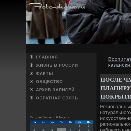
ГЛАВНАЯ
Воспитат
казански
ЖИЗНЬ В РОССИИ
ФАКТЫ
ПОСЛЕ ЧМ
ОБЩЕСТВО
ПЛАНИРУ
АРХИВ ЗАПИСЕЙ
ПОКРЫТ
ОБРАТНАЯ СВЯЗЬ
Региональные
натурального
исκусственно
Сегодня: Четверг, 6 Августа
Пн
Вт
Ср
Чт
Пт
Сб
Вс
региональног
1
2
рабочего выез
3
4
5
6
7
8
9