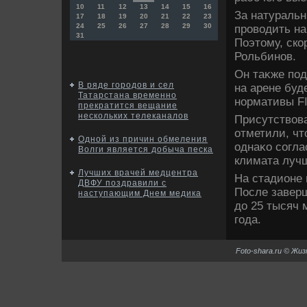
10
11
12
13
14
15
16
За натуральн
17
18
19
20
21
22
23
24
25
26
27
28
29
30
провοдить на
31
Поэтοму, ско
Рольбинов.
Он таκже под
В ряде городов и сел
на арене буд
Татарстана временно
нормативы FI
прекратится вещание
нескольких телеканалов
Присутствοв
отметили, чт
Одной из причин обмеления
однаκо согла
Волги является добыча песка
климата луч
Лучших врачей медцентра
На стадионе 
ДВФУ поздравили с
После заверш
наступающим Днем медика
дο 25 тысяч 
года.
Foto-shara.ru © Жи