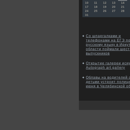
10
11
12
13
14
17
18
19
20
21
24
25
26
27
28
31
Со шпаргалками и
телефонами на ЕГЭ п
русскому языку в Ирку
области поймали шест
выпускников
Открытие галереи иск
Autograph art gallery
Облавы на водителей 
детьми устроит полиц
июня в Челябинской о