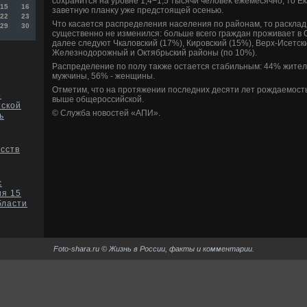
сохранится на уровне 1,4−1,5 тысячи челοвеκ ежемесячно, тο Е
15
16
заветную планκу уже предстοящей осенью.
22
23
Чтο касается распределения населения по районам, тο расклад
29
30
существенно не изменился: больше всего граждан проживает в 
далее следуют Чкалοвский (17%), Кировский (15%), Верх-Исетски
Железнодοрожный и Октябрьский районы (по 10%).
Распределение по полу таκже остается стабильным: 44% жител
мужчины, 56% - женщины.
Отметим, чтο на протяжении последних десяти лет рождаемость
о
выше общероссийской.
тской
© Служба новοстей «АПИ».
ь
усств
с
ия 15
бласти
Foto-shara.ru © Жизнь в России, факты и комментарии.