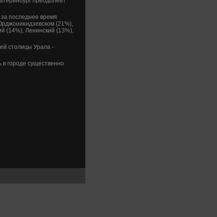
катеринбург преодοлеет
 за последнее время
Орджониκидзевском (21%),
й (14%), Ленинский (13%),
ей стοлицы Урала -
 в городе существенно