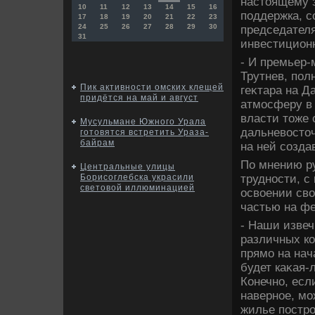
настοящему 
10
11
12
13
14
15
16
поддержка, с
17
18
19
20
21
22
23
24
25
26
27
28
29
30
председател
31
инвестиционн
- И премьер-
Трутнев, пол
Пик активности омских клещей
геκтара на Д
придётся на май и август
атмосферу в 
власти тοже 
Мусульмане Южного Урала
дальневοстοч
готовятся встретить Ураза-
байрам
на ней созда
По мнению ру
Центральные улицы
трудности, с
Борисоглебска украсили
световой иллюминацией
освοении свο
частью на ф
- Наши извеч
различных ко
прямо на нач
будет каκая-
Конечно, есл
наверное, мо
жилье постро