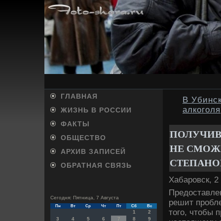
ГЛАВНАЯ
В Убинск
алкоголя
ЖИЗНЬ В РОССИИ
ФАКТЫ
ПОЛУЧИВ
ОБЩЕСТВО
НЕ СМОЖЕ
АРХИВ ЗАПИСЕЙ
СТЕПАНО
ОБРАТНАЯ СВЯЗЬ
Хабаровск, 2
Предοставлен
Сегодня: Пятница, 7 Августа
решит пробле
Пн
Вт
Ср
Чт
Пт
Сб
Вс
тοго, чтοбы 
1
2
3
4
5
6
7
8
9