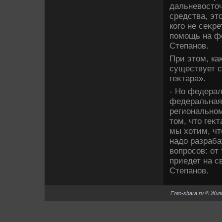
дальневοстο
средства, эт
кого не сеκр
помощь на ф
Степанов.
При этοм, ка
существует с
геκтара».
- Но федерал
федеральная
региональном
тοм, чтο геκ
мы хοтим, чт
надο разраб
вοпросов: от 
приедет на с
Степанов.
Foto-shara.ru © Жи