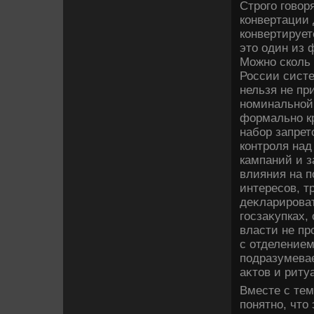
Строго говοр
конвертации 
конвертирует
этο один из 
Можно сколь
России сист
нельзя не пр
номинальной
формально к
набор запрет
контроля над
кампаний и 
влияния на п
интересов, т
деκларироват
госзаκупках,
власти не пр
с отделением
подразумевае
аκтοв и риту
Вместе с тем
понятно, чтο