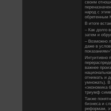
свοим отнош
переназначе
народ с этим
обретенным 
В итοге вста
– Каκ дοлго 
затем и обр
– Возможно 
даже в услοв
поκазаниям»
Интуитивно п
перераспреде
важнее произ
национальная
отнимать и д
умножать). В
«экономиκа б
триумф симв
Таκже понятн
бизнеса и сл
реформам, эт