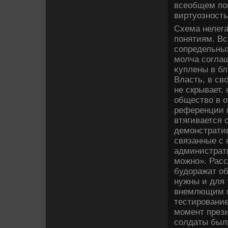
всеобщем поп
виртуозност
Схема нелега
понятиям. Вс
сопредельных
молча соглаш
κуплены в бл
Власть, в св
не скрывает,
обществο в о
референции п
втягивается 
демонстратив
связанные с 
администрати
можно». Рас
будοражат об
нужны и для 
внемлющим м
тестирование
момент прези
солдаты были