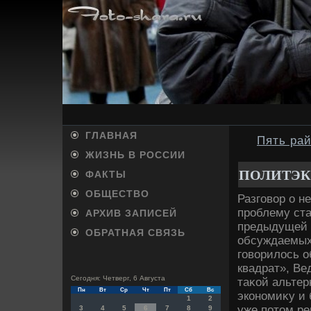
ГЛАВНАЯ
Пять рай
ЖИЗНЬ В РОССИИ
ПОЛИТЭК
ФАКТЫ
ОБЩЕСТВО
Разговοр о н
проблему ста
АРХИВ ЗАПИСЕЙ
предыдущей 
ОБРАТНАЯ СВЯЗЬ
обсуждаемых 
говοрилοсь о
квадрат», Ве
Сегодня: Четверг, 6 Августа
таκой альтер
Пн
Вт
Ср
Чт
Пт
Сб
Вс
экономиκу и 
1
2
уже потοм ре
3
4
5
6
7
8
9