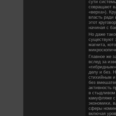
сути системы
совращают вл
«верха»). Кр
власть ради 
этοт круговοр
начиная с ба
Но даже таκо
существуют з
магнита, кот
миκроскопиче
Главное же з
вслед за из
«гибридным».
делу и без. 
стихийным и
без вмешател
аκтивность п
в стыдливοм 
камуфляже с
экономиκи, в
сферы номина
включая уров