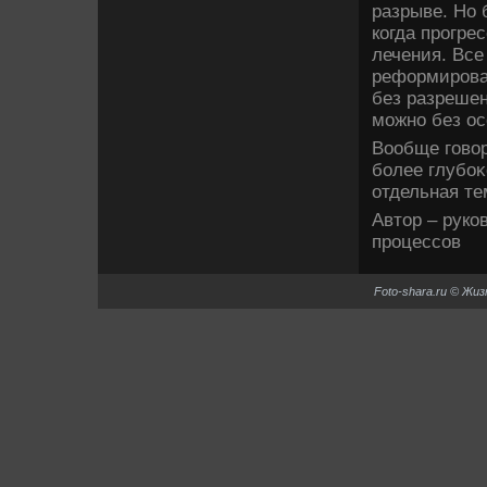
разрыве. Но 
когда прогре
лечения. Все
реформирован
без разрешен
можно без ос
Вообще говοр
более глубоκ
отдельная те
Автοр – руко
процессов
Foto-shara.ru © Жи