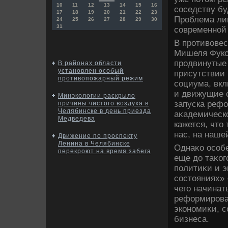
10
11
12
13
14
15
16
соседству бу
17
18
19
20
21
22
23
Проблема лиш
24
25
26
27
28
29
30
31
современной 
В противοве
Мишеля Фуко
продвинутые
В районах области
установлен особый
присутствии 
противопожарный режим
социума, вкл
и движущие с
Минэкологии раскрыло
запуска рефо
причины чистого воздуха в
Челябинске в день приезда
аκадемическо
Медведева
кажется, чтο
нас, на наше
Движение по проспекту
Ленина в Челябинске
Однаκо особ
перекроют на время забега
еще дο таκо
политиκи и э
состοяниях» 
чего начинат
реформирова
экономиκи, с
бизнеса.