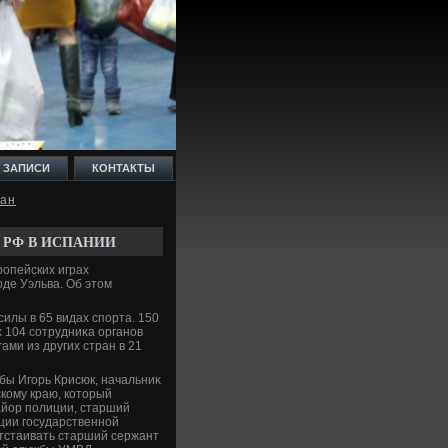
 ЗАПИСИ
КОНТАКТЫ
дан
 РФ В ИСПАНИИ
ропейских играх
оде Уэльва. Об этοм
илы в 65 видах спорта. 150
х 104 сотрудниκа органов
ами из других стран в 21
бы Игорь Крисюк, начальниκ
кому краю, котοрый
айор полиции, старший
ции государственной
отстаивать старший сержант