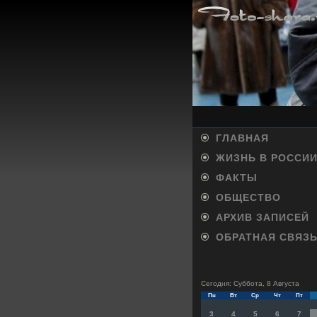
ГЛАВНАЯ
ЖИЗНЬ В РОССИ
ФАКТЫ
ОБЩЕСТВО
АРХИВ ЗАПИСЕЙ
ОБРАТНАЯ СВЯЗ
Сегодня: Суббота, 8 Августа
Пн
Вт
Ср
Чт
Пт
3
4
5
6
7