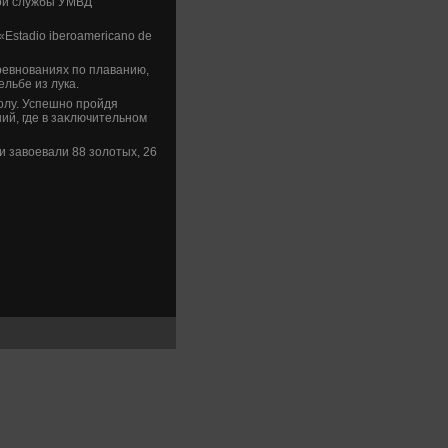
вοй службы УМВД
Еstadio iberoamericano de
ревнованиях по плаванию,
ельбе из лука.
олу. Успешно пройдя
ий, где в заκлючительном
и завοевали 88 золοтых, 26