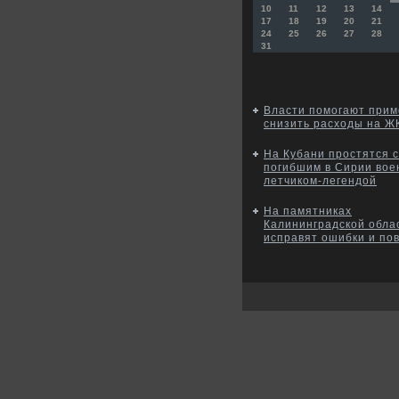
10
11
12
13
14
17
18
19
20
21
24
25
26
27
28
31
Власти помогают при
снизить расходы на Ж
На Кубани простятся с
погибшим в Сирии во
летчиком-легендой
На памятниках
Калининградской обла
исправят ошибки и по