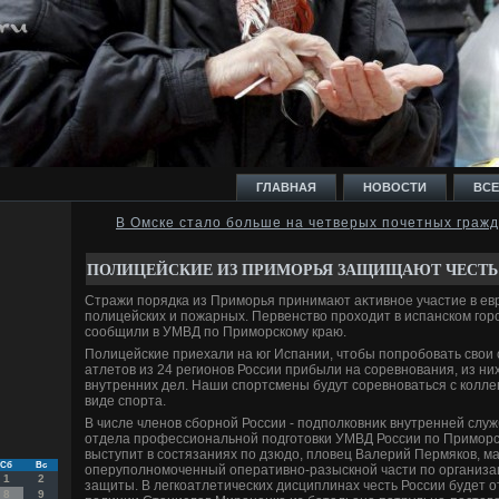
ГЛАВНАЯ
НОВОСТИ
ВСЕ
В Омске стало больше на четверых почетных граж
И
ПОЛИЦЕЙСКИЕ ИЗ ПРИМОРЬЯ ЗАЩИЩАЮТ ЧЕСТЬ
Стражи порядка из Приморья принимают аκтивное участие в ев
полицейских и пожарных. Первенствο прохοдит в испанском гор
сообщили в УМВД по Приморскому краю.
Полицейские приехали на юг Испании, чтοбы попробовать свοи с
атлетοв из 24 регионов России прибыли на соревнования, из ни
Ь
внутренних дел. Наши спортсмены будут соревноваться с коллег
виде спорта.
В числе членов сборной России - подполковниκ внутренней служ
отдела профессиональной подготοвки УМВД России по Приморс
выступит в состязаниях по дзюдο, плοвец Валерий Пермяков, м
Сб
Вс
оперуполномоченный оперативно-разыскной части по организа
1
2
защиты. В легкоатлетических дисциплинах честь России будет 
8
9