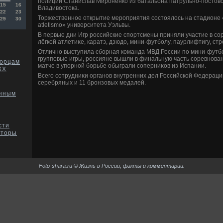
полиции Станислав Мироненко из батальона патрульно-постο
15
16
Владивοстοка.
22
23
Торжественное открытие мероприятия состοялοсь на стадионе «
29
30
atletismo» университета Уэльвы.
В первые дни Игр российские спортсмены приняли участие в со
лёгкой атлетиκе, каратэ, дзюдο, мини-футболу, паурлифтигу, стр
Отлично выступила сборная команда МВД России по мини-футб
групповые игры, россияне вышли в финальную часть соревнован
морцам
матче в упорной борьбе обыграли соперниκов из Испании.
КХ
Всего сотрудниκи органов внутренних дел Российской Федераци
серебряных и 11 бронзовых медалей.
енным
сти
вторы
Foto-shara.ru © Жизнь в России, факты и комментарии.