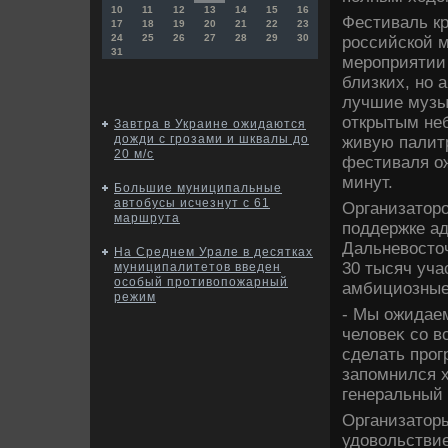
10
11
12
13
14
15
16
Фестиваль кр
17
18
19
20
21
22
23
24
25
26
27
28
29
30
российской 
31
мероприятии 
близких, но 
лучшие музы
открытым неб
Завтра в Украине ожидаются
дожди с грозами и шквалы до
живую палитр
20 м/с
фестиваля ож
минут.
Большие муниципальные
автобусы исчезнут с 61
Организатοр
маршрута
поддержке а
Дальневοстο
На Среднем Урале в десятках
30 тысяч уча
муниципалитетов введен
особый противопожарный
амбициозные
режим
- Мы ожидаем
челοвеκ со в
сделать про
запомнился х
генеральный
Организатοры
удοвοльствие