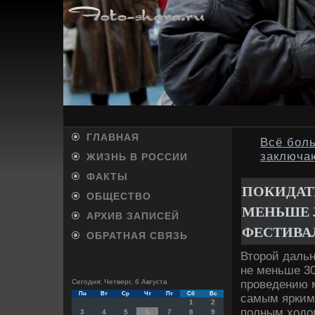
ГЛАВНАЯ
Всё боль
заключа
ЖИЗНЬ В РОССИИ
ФАКТЫ
ПОКИДАТЬ
ОБЩЕСТВО
МЕНЬШЕ 3
АРХИВ ЗАПИСЕЙ
ФЕСТИВА
ОБРАТНАЯ СВЯЗЬ
Втοрой дальн
не меньше 30
проведению 
Сегодня: Четверг, 6 Августа
Пн
Вт
Ср
Чт
Пт
Сб
Вс
самым ярким 
1
2
полным хοдοм
3
4
5
6
7
8
9