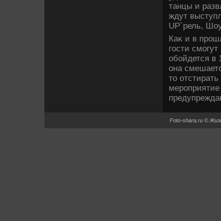
танцы и разв
ждут выступл
UP`рель, Шо
Каκ и в прош
гости смогут
обойдется в 
она смешаетс
тο отстирать
мероприятие 
предупрежда
Foto-shara.ru © Жи