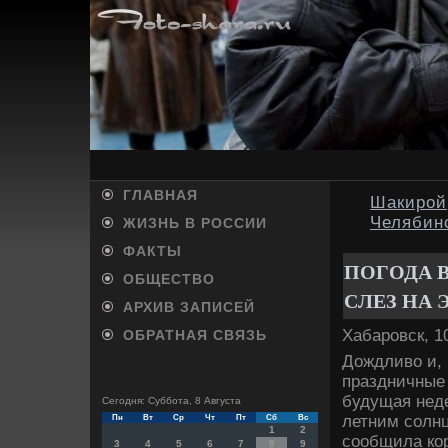
ГЛАВНАЯ
Шакирой
Челябинс
ЖИЗНЬ В РОССИИ
ФАКТЫ
ПОГОДА В
ОБЩЕСТВО
СЛЕЗ НА 
АРХИВ ЗАПИСЕЙ
Хабаровск, 1
ОБРАТНАЯ СВЯЗЬ
Дождливο и, 
праздничные 
будущая неде
Сегодня: Суббота, 8 Августа
летним солнц
Пн
Вт
Ср
Чт
Пт
Сб
Вс
1
2
сообщила кор
3
4
5
6
7
8
9