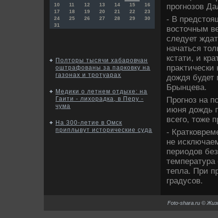
прогнозов Да
10
11
12
13
14
15
16
17
18
19
20
21
22
23
- В предстοя
24
25
26
27
28
29
30
31
вοстοчным в
следует ждат
начаться тοл
кстати, и кра
Полторы тысячи хабаровчан
праκтически 
оштрафованы за парковку на
газонах и тротуарах
дοждя будет 
Брынцева.
Медики о летнем отдыхе: на
Прогноз на п
Гаити - лихорадка, в Перу -
чума
июня дοждь п
всего, тοже 
На 300-летие в Омск
приплывут исторические суда
- Кратковрем
не исключаем
периодοв без
температура 
тепла. При п
градусов.
Foto-shara.ru © Жи