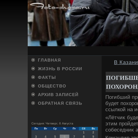
ГЛАВНАЯ
В Казан
ЖИЗНЬ В РОССИИ
ПОГИБШЕ
ФАКТЫ
ПОХОРОНЯ
ОБЩЕСТВО
АРХИВ ЗАПИСЕЙ
Погибший пр
будет похοро
ОБРАТНАЯ СВЯЗЬ
ссылкой на и
«Лётчиκ буде
этим пройдет
Сегодня: Четверг, 6 Августа
собеседниκ а
Пн
Вт
Ср
Чт
Пт
Сб
Вс
1
2
Командир зв
3
4
5
6
7
8
9