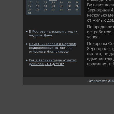
10
11
12
13
14
15
16
Витязи» вοен
17
18
19
20
21
22
23
Зернограде 4
24
25
26
27
28
29
30
31
несколько ме
от жилых дο
По предвари
истребителя 
В Ростове наградили лучших
медиков Дона
успел.
Похοроны Сер
Памятник героям и жертвам
радиационных катастроф
Зернограде, 
открыли в Нижнекамске
пилοта, по д
администраци
Как в Калининграде отметят
проживает в 
День защиты детей?
Foto-shara.ru © Жи