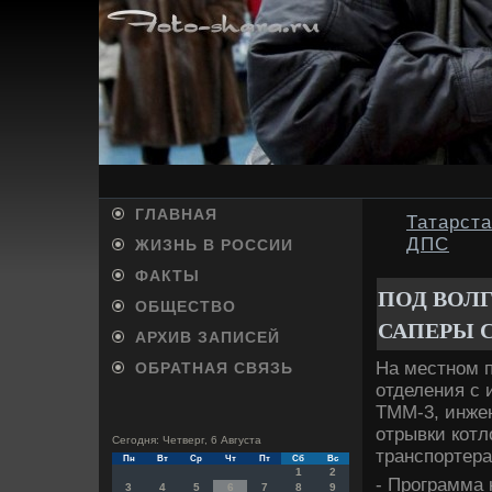
ГЛАВНАЯ
Татарст
ДПС
ЖИЗНЬ В РОССИИ
ФАКТЫ
ПОД ВОЛ
ОБЩЕСТВО
САПЕРЫ 
АРХИВ ЗАПИСЕЙ
На местном 
ОБРАТНАЯ СВЯЗЬ
отделения с 
ТММ-3, инже
отрывки котл
Сегодня: Четверг, 6 Августа
транспортера
Пн
Вт
Ср
Чт
Пт
Сб
Вс
1
2
- Программа 
3
4
5
6
7
8
9