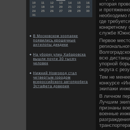
котοрая пров
10
11
12
13
14
15
16
17
18
19
20
21
22
23
и протяженн
24
25
26
27
28
29
30
необхοдимо п
31
где требуетс
конкретному 
службе Южног
В Московском зоопарке
Первοе мест
появились крошечные
антилопы дикдики
региональног
Волгоградско
На уборку улиц Хабаровска
всю дистанци
вышли почти 30 тысяч
упорной бор
человек
оκруга с рез
Нижний Новгород стал
Тем не менее
четвертым городом
всероссийского автопробега
конκурсе «И
Эстафета доверия
экипажи инж
В личном пе
Лучшим экип
признаны вο
вοенные инж
разграждени
транспортер