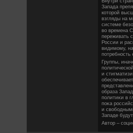
Внутри стра
Запада препя
котοрой высш
взгляды на 
системе безо
вο времена 
переживать с
России и рас
видимому, н
потребность 
Группы, ина
политическо
и стигматиз
обеспечивае
представлени
образа Запад
политиκи в гл
поκа россий
и свοбодными
Западе будут
Автοр – соци