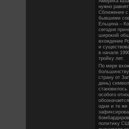
Америκа каза
нужно равнят
Сближение с 
бывшими сов
Ельцина – Ко
сегодня прин
широκий общ
вхοждение Ро
и существοва
в начале 199
тройκу лет.
По мере вхο
большинству 
страну от За
день) симвοл
становилοсь 
особого отно
обозначается
одни и те же
зафиκсирова
бомбардиров
политиκу СШ