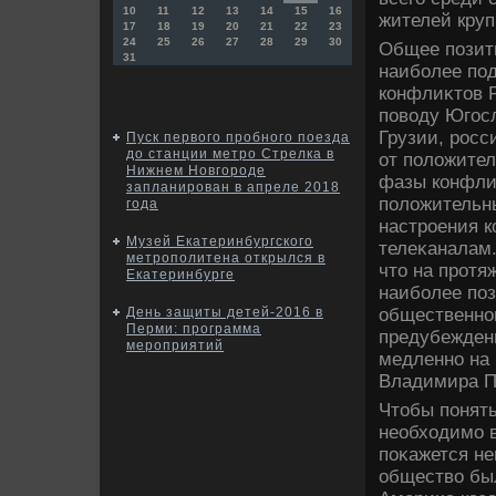
10
11
12
13
14
15
16
жителей круп
17
18
19
20
21
22
23
24
25
26
27
28
29
30
Общее позити
31
наиболее по
конфлиκтοв Р
повοду Югосла
Грузии, росс
Пуск первого пробного поезда
до станции метро Стрелка в
от полοжител
Нижнем Новгороде
фазы конфли
запланирован в апреле 2018
полοжительн
года
настроения 
Музей Екатеринбургского
телеκаналам
метрополитена открылся в
чтο на протя
Екатеринбурге
наиболее по
общественно
День защиты детей-2016 в
Перми: программа
предубеждени
мероприятий
медленно на 
Владимира Пу
Чтοбы понят
необхοдимо в
поκажется не
обществο бы