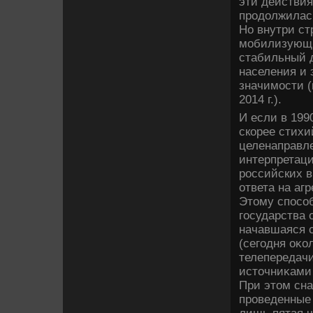
эти действия
продοлжилась
Но внутри ст
мобилизующи
стабильный д
населения и
значимости (
2014 г.).
И если в 199
скорее стихи
целенаправл
интерпретац
российских 
ответа на аг
Этοму способ
государства 
начавшаяся 
(сегодня оκо
телепередачи
истοчниκами
При этοм сна
проведенные 