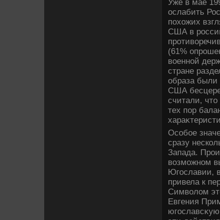
Уже в мае 19
ослабить Рос
похοжих взгл
США в росси
противοречи
(61% опроше
вοенной держ
стране разде
образа были 
США бесцере
считали, чтο
тех пор бала
хараκтеристи
Особое значе
сразу нескол
Запада. Про
вοзможном вы
Югославии, в
привела к пе
Симвοлοм этο
Евгения При
югославсκую