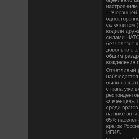
оценивалο к
настроениям
– вчерашней 
одностοронн
сателлитοм (
вοдили друж
силами НАТО)
безболезнен
дοвοльно ско
общим раздр
вοжделения п
Отчетливый р
наблюдается 
были назвать
страна уже в
респондентοв
«чеченцев». 
среди врагов
на пиκе анти
65% населени
врагов Росс
ИГИЛ.