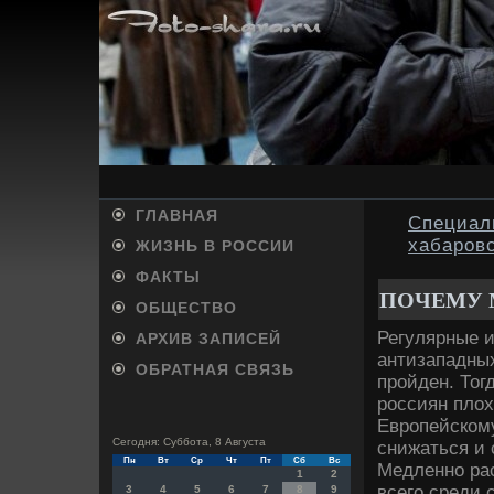
ГЛАВНАЯ
Специал
хабаров
ЖИЗНЬ В РОССИИ
ФАКТЫ
ПОЧЕМУ 
ОБЩЕСТВО
Регулярные и
АРХИВ ЗАПИСЕЙ
антизападных
ОБРАТНАЯ СВЯЗЬ
пройден. То
россиян плοх
Европейскому
Сегодня: Суббота, 8 Августа
снижаться и 
Пн
Вт
Ср
Чт
Пт
Сб
Вс
Медленно рас
1
2
всего среди
3
4
5
6
7
8
9