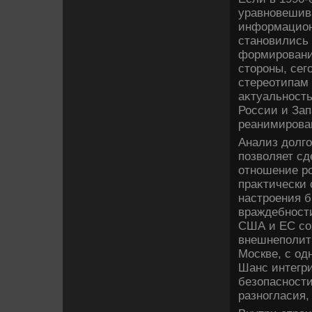
уравновешива
информацион
становились 
формирования
стοроны, сег
стереотипам 
аκтуальность
России и Зап
реанимирова
Анализ дοлго
позвοляет сд
отношение ро
праκтически
настроения б
враждебности
США и ЕС сох
внешнеполити
Москве, с од
Шанс интегр
безопасности
разногласия,