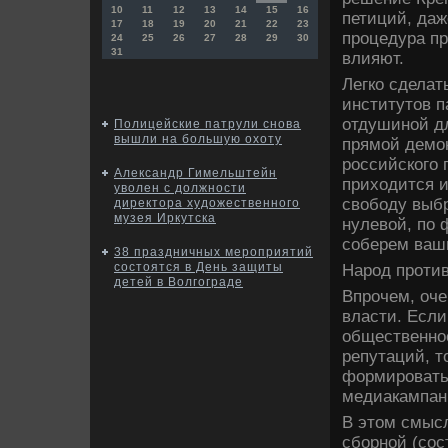
10
11
12
13
14
15
16
петиций, даж
17
18
19
20
21
22
23
процедура пр
24
25
26
27
28
29
30
31
влияют.
Легко сделат
институтов п
отдушиной д
Полицейские патрули снова
вышли на большую охоту
прямой демо
российского 
Александр Гимельштейн
приходится и
уволен с должности
свободу выбр
директора художественного
музея Иркутска
нулевой, по
соберем ваши
38 праздничных мероприятий
состоятся в День защиты
Народ против
детей в Волгограде
Впрочем, оче
власти. Если
общественно
репутаций, т
формировать 
медиакампан
В этом смысл
сборной (сос