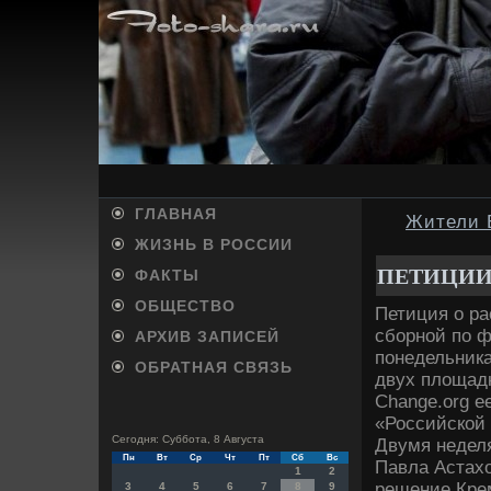
ГЛАВНАЯ
Жители 
ЖИЗНЬ В РОССИИ
ПЕТИЦИИ
ФАКТЫ
ОБЩЕСТВО
Петиция о р
сборной по ф
АРХИВ ЗАПИСЕЙ
понедельника
ОБРАТНАЯ СВЯЗЬ
двух площадк
Change.org е
«Российской 
Сегодня: Суббота, 8 Августа
Двумя неделя
Пн
Вт
Ср
Чт
Пт
Сб
Вс
Павла Астахо
1
2
решение Крем
3
4
5
6
7
8
9