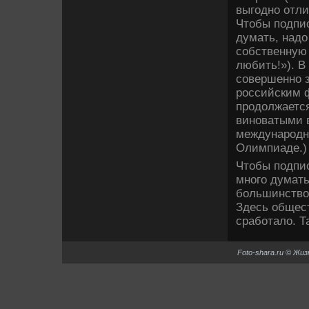
выгодно отли
Чтобы подпис
думать, надо
собственную
любить!»). В
совершенно 
российским 
продолжается
виноватыми 
международн
Олимпиаде.)
Чтобы подпис
много думать
большинством
Здесь общес
сработало. Т
Foto-shara.ru © Жи