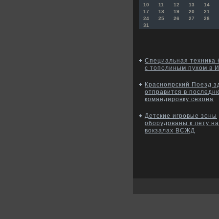
10
11
12
13
14
17
18
19
20
21
24
25
26
27
28
31
Специальная техника 
с тополиным пухом в И
Красноярский Поезд з
отправится в последн
командировку сезона
Детские игровые зоны
оборудованы к лету на
вокзалах ВСЖД