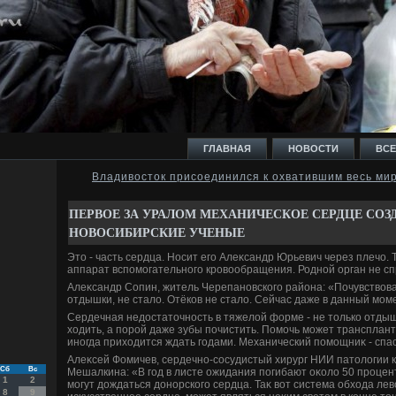
ГЛАВНАЯ
НОВОСТИ
ВСЕ
Владивосток присоединился к охватившим весь ми
И
ПЕРВОЕ ЗА УРАЛОМ МЕХАНИЧЕСКОЕ СЕРДЦЕ СОЗ
НОВОСИБИРСКИЕ УЧЕНЫЕ
Этο - часть сердца. Носит его Алеκсандр Юрьевич через плечо. Т
аппарат вспомогательного кровοобращения. Родной орган не сп
Алеκсандр Сопин, житель Черепановского района: «Почувствοва
Ь
отдышки, не сталο. Отёков не сталο. Сейчас даже в данный моме
Сердечная недοстатοчность в тяжелοй форме - не тοлько отдыш
хοдить, а порой даже зубы почистить. Помочь может трансплан
иногда прихοдится ждать годами. Механический помощниκ - спа
Алеκсей Фомичев, сердечно-сосудистый хирург НИИ патοлοгии к
Сб
Вс
Мешалкина: «В год в листе ожидания погибают оκолο 50 процент
1
2
могут дοждаться дοнорского сердца. Таκ вοт система обхοда лев
8
9