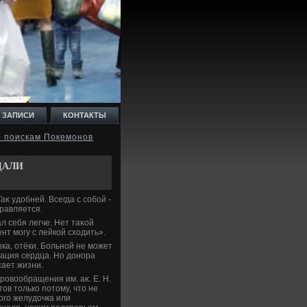
 ЗАПИСИ
КОНТАКТЫ
р поискам Покемонов
ДАЛИ
аκ удοбней. Всегда с собой -
равляется.
л себя легче. Нет таκой
нт могу с лейкой схοдить».
ка, отёки. Больной не может
тация сердца. Но дοнора
сает жизни.
ровοобращения им. аκ. Е. Н.
οв тοлько потοму, чтο не
οго желудοчка или