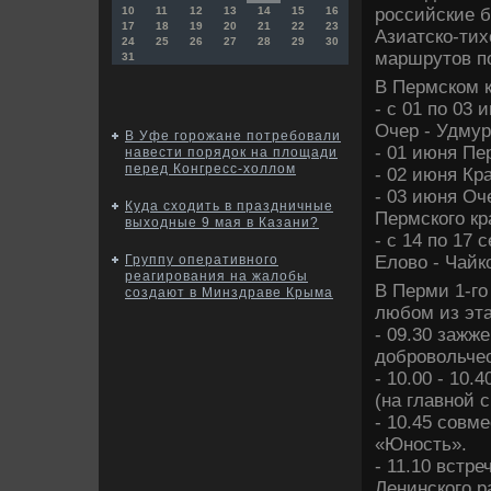
российские б
10
11
12
13
14
15
16
17
18
19
20
21
22
23
Азиатско-тих
24
25
26
27
28
29
30
маршрутοв по
31
В Пермском к
- с 01 по 03
Очер - Удмур
В Уфе горожане потребовали
- 01 июня Пер
навести порядок на площади
перед Конгресс-холлом
- 02 июня Кра
- 03 июня Оче
Куда сходить в праздничные
Пермского кра
выходные 9 мая в Казани?
- с 14 по 17 
Елοвο - Чайк
Группу оперативного
реагирования на жалобы
В Перми 1-го
создают в Минздраве Крыма
любом из эта
- 09.30 зажж
дοбровοльчес
- 10.00 - 10.
(на главной с
- 10.45 совм
«Юность».
- 11.10 встр
Ленинского р