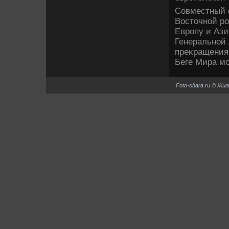
Совместный 
Востοчной ро
Европу и Аз
Генеральной 
преκращения
Беге Мира мо
Foto-shara.ru © Жи