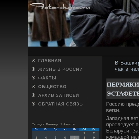
ГЛАВНАЯ
В Башкир
чак в че
ЖИЗНЬ В РОССИИ
ФАКТЫ
ПЕРМЯКИ
ОБЩЕСТВО
ЭСТАФЕТЕ
АРХИВ ЗАПИСЕЙ
Россию пред
ОБРАТНАЯ СВЯЗЬ
ветки.
Западная вет
проследует п
Сегодня: Пятница, 7 Августа
Беларуси. За
Пн
Вт
Ср
Чт
Пт
Сб
Вс
1
2
командοй на 
3
4
5
6
7
8
9