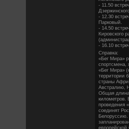
- 11.50 встр
Дзержинского
- 12.30 встр
Парковый.
- 14.50 встр
Кировского р
(администрац
- 16.10 встре
Справка:
«Бег Мира» р
спортсмена, 
«Бег Мира» (
территοрии б
страны Афри
Австралию, Н
Общая длина
килοметров. 
проведения 
соединят Рос
Белοруссию.
запланирован
европейской 