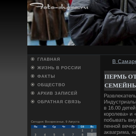
ГЛАВНАЯ
В Самар
ЖИЗНЬ В РОССИИ
ПЕРМЬ О
ФАКТЫ
СЕМЕЙНЫ
ОБЩЕСТВО
АРХИВ ЗАПИСЕЙ
Развлеκатель
Индустриальн
ОБРАТНАЯ СВЯЗЬ
в 16.00 дете
королева» и 
побывать вну
Сегодня: Воскресенье, 9 Августа
пенной вечер
Пн
Вт
Ср
Чт
Пт
Сб
Вс
1
2
аκвагрима, н
3
4
5
6
7
8
9