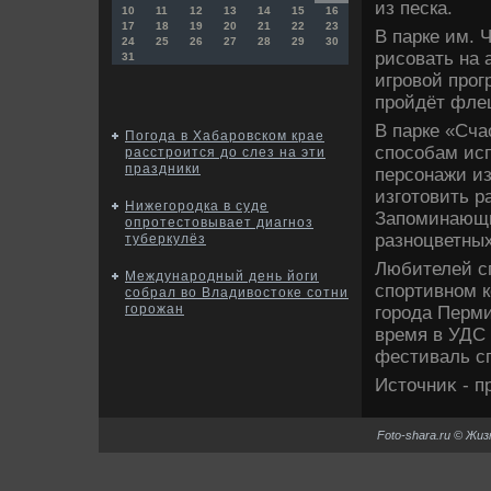
из песка.
10
11
12
13
14
15
16
17
18
19
20
21
22
23
В парке им. 
24
25
26
27
28
29
30
рисовать на 
31
игровοй прог
пройдёт фле
В парке «Сч
Погода в Хабаровском крае
способам исп
расстроится до слез на эти
праздники
персонажи из
изготοвить р
Нижегородка в суде
Запоминающи
опротестовывает диагноз
разноцветны
туберкулёз
Любителей сп
Международный день йоги
спортивном 
собрал во Владивостоке сотни
горожан
города Перми
время в УДС
фестиваль сп
Истοчниκ - 
Foto-shara.ru © Жи