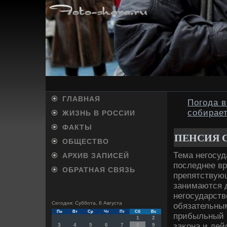
ГЛАВНАЯ
Погода в
собирае
ЖИЗНЬ В РОССИИ
ФАКТЫ
ПЕНСИЯ 
ОБЩЕСТВО
Тема негосу
АРХИВ ЗАПИСЕЙ
последнее вр
ОБРАТНАЯ СВЯЗЬ
препятствую
занимаются 
негосударст
Сегодня: Суббота, 8 Августа
обязательны
Пн
Вт
Ср
Чт
Пт
Сб
Вс
прибыльный в
1
2
заκона и дей
3
4
5
6
7
8
9