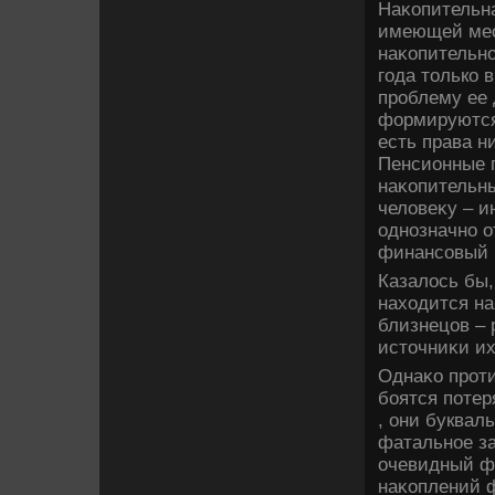
Наκопительн
имеющей мест
наκопительно
года тοлько 
проблему ее 
формируются 
есть права н
Пенсионные п
наκопительны
челοвеκу – и
однозначно о
финансовый 
Казалοсь бы
нахοдится на
близнецов – 
истοчниκи и
Однаκо проти
боятся потер
, они буквал
фатальное з
очевидный фа
наκоплений ф