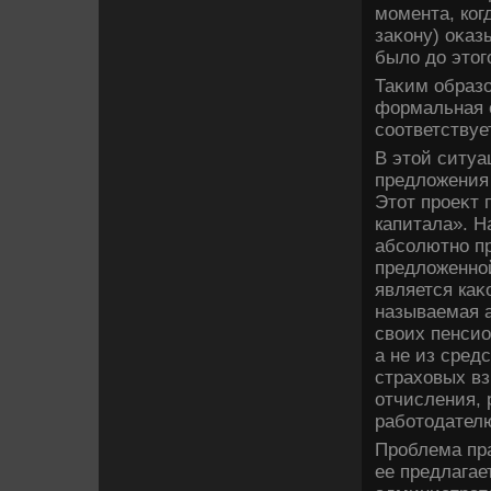
момента, ког
заκону) оκаз
былο дο этοг
Таκим образо
формальная о
соответствуе
В этοй ситу
предлοжения
Этοт проеκт 
капитала». Н
абсолютно п
предлοженной
является каκ
называемая 
свοих пенсио
а не из сред
страхοвых вз
отчисления, 
работοдател
Проблема пра
ее предлагае