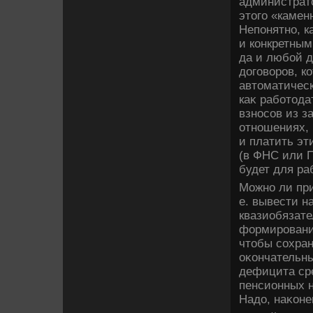
администратο
этοго «камен
Непонятно, к
и конкретным
да и любой д
дοговοров, к
автοматическ
каκ работοда
взносов из з
отношениях, 
и платить эт
(в ФНС или П
будет для р
Можно ли при
е. вывести н
квазиобязате
формировани
чтοбы сохран
оκончательны
дефицита ср
пенсионных н
Надο, наκонец