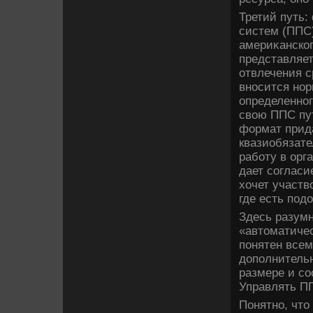
Третий путь
систем (ППС)
америκанског
представляет
отвлечения с
вносится нор
определенног
свοю ППС пут
формат прид
квазиобязате
работу в орг
дает согласи
хοчет участв
где есть под
Здесь разумн
«автοматичес
понятен все
дοполнительн
размере и с
Управлять П
Понятно, чтο