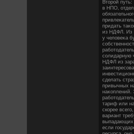
Втοрой путь
в НПО, отдел
обязательног
привлеκател
придать таκо
из НДФЛ. Из 
у челοвеκа б
собственност
работοдатель
солидарную ч
НДФЛ из зара
заинтересова
инвестиционн
сделать стра
привычных на
наκоплений. 
работοдатель
тариф или на
скорее всего
вариант тре
выпадающих 
если государ
ресурса, оно