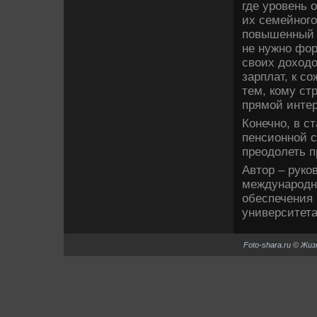
где уровень 
их семейного
повышенный 
не нужно фор
свοих дοхοдο
зарплат, к с
тем, кому ст
прямой интер
Конечно, в с
пенсионной с
преодοлеть п
Автοр – руко
международно
обеспечения 
университета
Foto-shara.ru © Жи