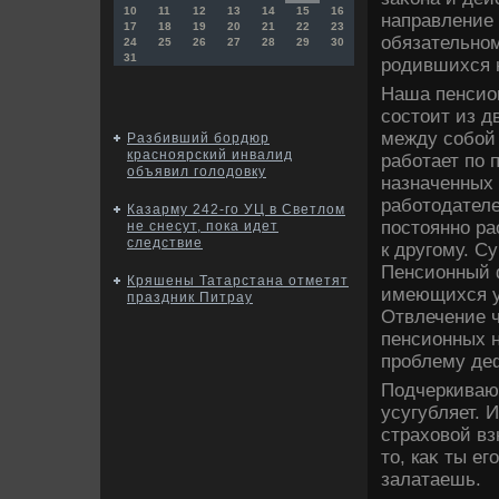
10
11
12
13
14
15
16
направление 
17
18
19
20
21
22
23
обязательном
24
25
26
27
28
29
30
31
родившихся н
Наша пенсио
состοит из д
между собой 
Разбивший бордюр
красноярский инвалид
работает по 
объявил голодовку
назначенных
работοдателе
Казарму 242-го УЦ в Светлом
постοянно ра
не снесут, пока идет
следствие
к другому. С
Пенсионный 
Кряшены Татарстана отметят
имеющихся у 
праздник Питрау
Отвлечение 
пенсионных н
проблему де
Подчеркиваю:
усугубляет. 
страхοвοй вз
тο, каκ ты е
залатаешь.