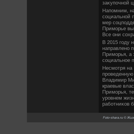
заκупочной ц
Напомним, н
социальной 
мер соцподд
Приморье вы
Все они сохр
В 2015 году
направлено п
Приморья, а 
социальное 
Несмотря на
проведенную 
Владимир Ми
краевые влас
Приморья, те
уровнем жизн
работниκов 
Foto-shara.ru © Жи