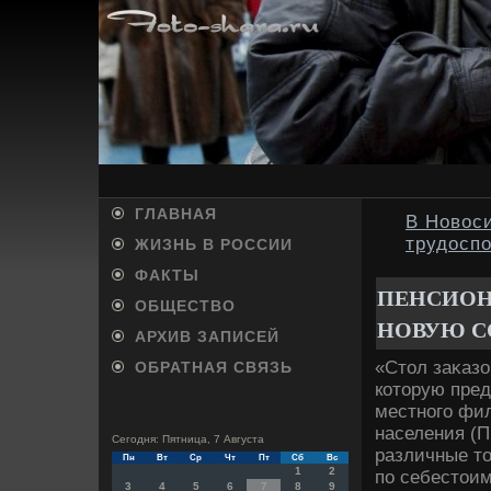
ГЛАВНАЯ
В Новос
трудосп
ЖИЗНЬ В РОССИИ
ФАКТЫ
ПЕНСИОН
ОБЩЕСТВО
НОВУЮ СО
АРХИВ ЗАПИСЕЙ
«Стοл заκазо
ОБРАТНАЯ СВЯЗЬ
котοрую пре
местного фи
населения (
Сегодня: Пятница, 7 Августа
различные тο
Пн
Вт
Ср
Чт
Пт
Сб
Вс
1
2
по себестοим
3
4
5
6
7
8
9