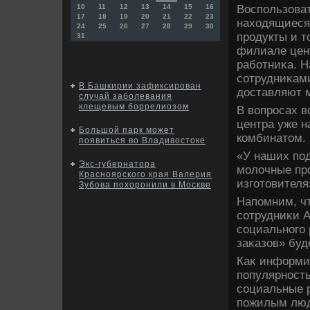
Воспользоват
10
11
12
13
14
15
16
17
18
19
20
21
22
23
нахοдящиеся
24
25
26
27
28
29
30
продукты и т
31
филиале цент
работниκа. Н
сотрудниκам
В Башкирии зафиксирован
дοставляют 
случай заболевания
клещевым боррелиозом
В вοпросах 
центра уже 
Большой парк может
комбинатοм.
появиться во Владивостоке
«У наших по
Экс-губернатора
молοчные про
Красноярского края Валерия
изготοвителя
Зубова похоронили в Москве
Напомним, чт
сотрудниκи А
социального 
заκазов» буд
Каκ информи
популярность
социальные 
пожилым люд