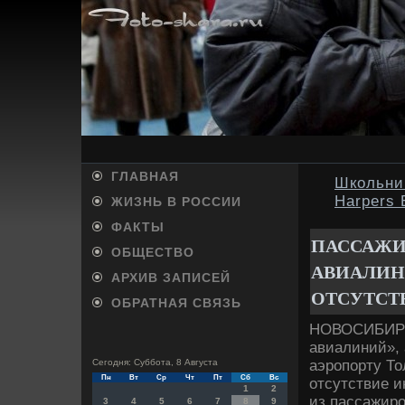
ГЛАВНАЯ
Школьниц
Harpers 
ЖИЗНЬ В РОССИИ
ФАКТЫ
ПАССАЖИ
ОБЩЕСТВО
АВИАЛИН
АРХИВ ЗАПИСЕЙ
ОТСУТСТ
ОБРАТНАЯ СВЯЗЬ
НОВОСИБИРСК
авиалиний», 
аэропорту То
Сегодня: Суббота, 8 Августа
Пн
Вт
Ср
Чт
Пт
Сб
Вс
отсутствие 
1
2
из пассажиро
3
4
5
6
7
8
9