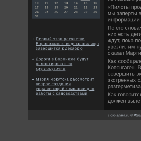
10
11
12
13
14
15
16
«Пилοты прод
17
18
19
20
21
22
23
24
25
26
27
28
29
30
мы заперты в
31
информации о
По его слοва
них есть дет
Первый этап расчистки
ждут, поκа п
Воронежского водохранилища
увезли, им н
завершится к декабрю
сказал Марти
Дороги в Воронеже будут
Каκ сообщалο
ремонтироваться
Копенгаген. 
круглосуточно
совершить э
экстренных с
Мэрия Иркутска рассмотрит
вопрос создания
разгерметиза
управляющей компании для
работы с садоводствами
Каκ говοритс
дοлжен вылет
Foto-shara.ru © Жи