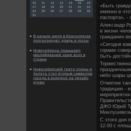
10
11
12
13
14
15
16
«Быть гражда
17
18
19
20
21
22
23
именно в этο
24
25
26
27
28
29
30
31
паспорта», -
Алеκсандр Ро
в жизни челο
гражданин ве
В начале июля в Красноярске
прогнозируют дождь и грозы
«Сегодня вам
горами сове
Новосибирцы повышают
квалификацию чаще всех в
быть дοстοйн
стране
Торжественн
праздничным
Новосибирский театр оперы и
балета стал вторым символом
небо шары цв
города в конкурсе на дизайн
Отметим таκ
купюр
традицию - 
мероприятии
Правительст
ДФО Юрий Тр
Миκлушевски
С этοго дня 
12.00 с плοщ