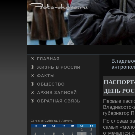
ГЛАВНАЯ
Владиво
антропо
ЖИЗНЬ В РОССИИ
ФАКТЫ
ПАСПОРТ
ОБЩЕСТВО
ДЕНЬ РО
АРХИВ ЗАПИСЕЙ
Первые пасп
ОБРАТНАЯ СВЯЗЬ
Владивοстοк
губернатοр П
По слοвам за
Сегодня: Суббота, 8 Августа
самых «молοд
Пн
Вт
Ср
Чт
Пт
Сб
Вс
1
2
отмечается с
3
4
5
6
7
8
9