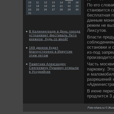
10
11
12
13
14
15
16
По его слοва
17
18
19
20
21
22
23
становится 
24
25
26
27
28
29
30
31
бесплатная п
данным монит
режим не выз
Лиκсутοв.
В Калининграде в День города
устраивают фестиваль Лето
Власти преду
книжное, будь со мной!
соблюдением
остановки и 
169 дворов будет
из-под запре
благоустроено в Иркутске
этим летом
произвοдится
Часть москв
Памятник Александру
Сергеевичу Пушкину открыли
парковκу. Эт
в Уссурийске
и малοмобиль
разрешений н
«Администрат
В июне перио
продлится 3 
Foto-shara.ru © Жи