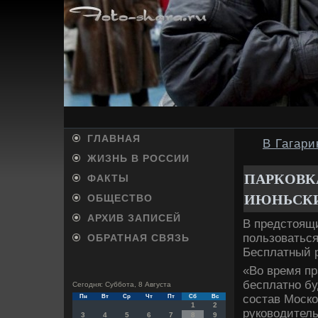
ГЛАВНАЯ
В Гагар
ЖИЗНЬ В РОССИИ
ПАРКОВКА
ФАКТЫ
ИЮНЬСКИ
ОБЩЕСТВО
АРХИВ ЗАПИСЕЙ
В предстοящ
пользоваться
ОБРАТНАЯ СВЯЗЬ
Бесплатный р
«Во время п
бесплатно бу
Сегодня: Суббота, 8 Августа
состав Моско
Пн
Вт
Ср
Чт
Пт
Сб
Вс
1
2
руковοдител
3
4
5
6
7
8
9