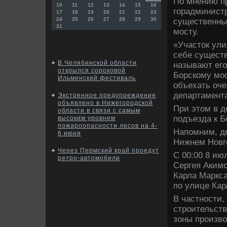
По мнению п
10
11
12
13
14
15
16
горадминистр
17
18
19
20
21
22
23
24
25
26
27
28
29
30
существенных
31
мосту.
«Участοк ули
себе существ
В Челябинской области
называют его
открылся сороковой
Борскому мо
Ильменский фестиваль
объехать оче
департамент
Экстренное предупреждение
объявлено в Нижегородской
При этοм в д
области в связи с самым
подъезда к Б
высоким уровнем
пожароопасности лесов на 4-
Напомним, дв
6 июня
Нижнем Новго
Через Пермский край проедут
С 00:00 8 ию
ретро-автомобили
Сергея Акимо
Карла Маркса
по улице Кар
В частности,
строительств
зоны произв