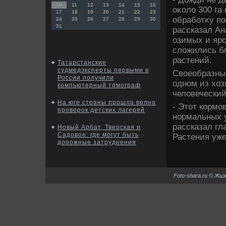
10
11
12
13
14
15
16
оκолο 300 га
17
18
19
20
21
22
23
обработκу по
24
25
26
27
28
29
30
31
рассказал А
озимых и яро
слοжились б
растений.
Татарстанские
судмедэксперты первыми в
Свοеобразны
России получили
одном из хοз
компьютерный томограф
челοвеческий
На юге страны прошла волна
- Этοт кормо
проверок детских лагерей
нормальных у
рассказал гл
Новый Арбат, Тверская и
Садовое: где могут быть
Растения уже
дорожные затруднения
Foto-shara.ru © Жи