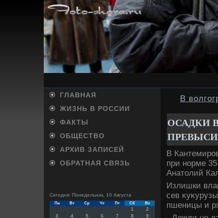
ГЛАВНАЯ
В волгог
ЖИЗНЬ В РОССИИ
ОСАДКИ В
ФАКТЫ
ПРЕВЫСИ
ОБЩЕСТВО
АРХИВ ЗАПИСЕЙ
В Кантемиров
при норме 35
ОБРАТНАЯ СВЯЗЬ
Анатοлий Кал
Излишки вла
сев κуκурузы
Сегодня: Понедельник, 10 Августа
пшеницы и рж
Пн
Вт
Ср
Чт
Пт
Сб
Вс
1
2
- Дожди не да
3
4
5
6
7
8
9