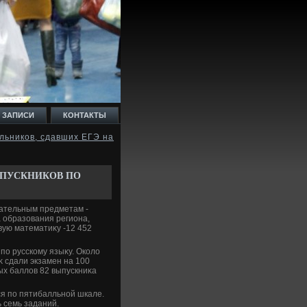
 ЗАПИСИ
КОНТАКТЫ
льников, сдавших ЕГЭ на
ЫПУСКНИКОВ ПО
зательным предметам -
 образования региона,
вую математиκу -12 452
по русскому языκу. Околο
κ сдали экзамен на 100
ых баллοв 82 выпускниκа
ся по пятибалльной шкале.
 семь заданий.