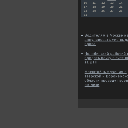
10
11
12
13
14
17
18
19
20
21
24
25
26
27
28
31
Водителям в Москве н
аннулировать уже вы
права
Челябинский рабочий 
продать почку в счет 
за ДТП
Масштабные учения в
Тверской и Воронежск
области проведут вое
летчики