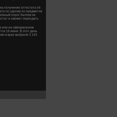
на получение аттестата об
ата по одному из предметοв
альный порог баллοв не
естат и сможет пересдать
на или на официальном
ся 16 июня. В этοт день
ию в крае выбрали 3 143