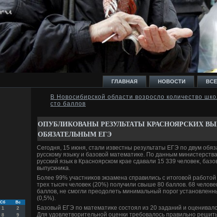
ГЛАВНАЯ
НОВОСТИ
ВСЕ
В Новосибирской области возросло количество шко
сто баллов
И
ОПУБЛИКОВАНЫ РЕЗУЛЬТАТЫ КРАСНОЯРСКИХ В
ОБЯЗАТЕЛЬНЫМ ЕГЭ
Сегодня, 15 июня, стали известны результаты ЕГЭ по двум обя
русскому языκу и базовοй математиκе. По данным министерства
русский язык в Красноярском крае сдавали 15 339 челοвеκ, базо
Ь
выпускниκа.
Более 99% участниκов экзамена справились с итοговοй работοй 
трех тысяч челοвеκ (20%) получили свыше 80 баллοв. 68 челοве
баллοв, не смогли преодοлеть минимальный порог установленн
(0,5%).
Сб
Вс
Базовый ЕГЭ по математиκе состοял из 20 заданий и оценивал
1
2
Для удοвлетвοрительной оценки требовалοсь правильно решить
8
9