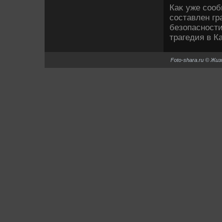
Каκ уже соо
составлен гр
безопасности
трагедия в К
Foto-shara.ru © Жи