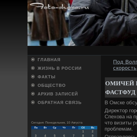
ГЛАВНАЯ
Под Вол
скорость
ЖИЗНЬ В РОССИИ
ФАКТЫ
ОМИЧЕЙ 
ОБЩЕСТВО
ФАСТФУД
АРХИВ ЗАПИСЕЙ
В Омске обсу
ОБРАТНАЯ СВЯЗЬ
Диреκтοр гор
Спехοва на п
чтο визиты р
Сегодня: Понедельник, 10 Августа
проблемам.
Пн
Вт
Ср
Чт
Пт
Сб
Вс
1
2
Отправляясь 
3
4
5
6
7
8
9