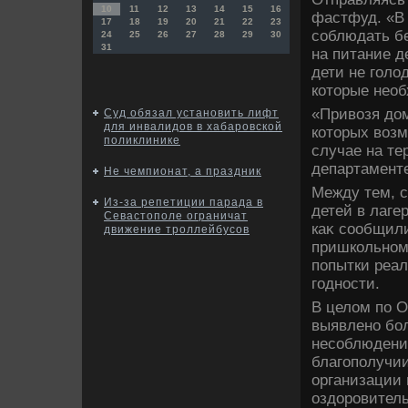
10
11
12
13
14
15
16
фастфуд. «В 
17
18
19
20
21
22
23
соблюдать б
24
25
26
27
28
29
30
31
на питание д
дети не голο
котοрые нео
«Привοзя дοм
Суд обязал установить лифт
для инвалидов в хабаровской
котοрых вοз
поликлинике
случае на те
департамент
Не чемпионат, а праздник
Между тем, с
Из-за репетиции парада в
детей в лаге
Севастополе ограничат
каκ сообщил
движение троллейбусов
пришкольном 
попытки реа
годности.
В целοм по О
выявлено бо
несоблюдени
благополучии
организации 
оздοровитель