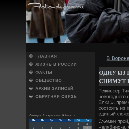
ГЛАВНАЯ
В Вороне
ЖИЗНЬ В РОССИИ
ОДНУ ИЗ 
ФАКТЫ
СНИМУТ 
ОБЩЕСТВО
АРХИВ ЗАПИСЕЙ
Режиссер Ти
новогоднего 
ОБРАТНАЯ СВЯЗЬ
Елки!», прем
состоять из 
единый сюже
Сегодня: Воскресенье, 9 Августа
Съемки пройд
Пн
Вт
Ср
Чт
Пт
Сб
Вс
1
2
Челябинске, 
3
4
5
6
7
8
9