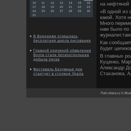
на нефтяной
10
11
12
13
14
15
16
17
18
19
20
21
22
23
«В одной из 
24
25
26
27
28
29
30
31
какой. Хотя н
Много переме
нам было по 
журналистам 
В Воронеже открылась
бесплатная школа рисования
Как сообщает
будет целико
Главной причиной обмеления
Волги стала бесконтрольная
В главных ро
добыча песка
Куценко, Мар
Александр До
Фестиваль Безумные дни
Стаханова, А
стартует в столице Урала
Foto-shara.ru © Жи