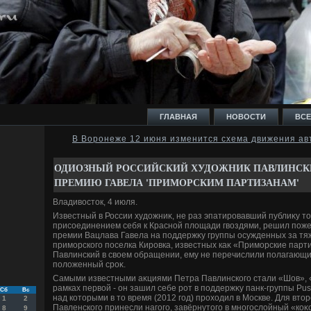
ГЛАВНАЯ
НОВОСТИ
ВСЕ
В Воронеже 12 июня изменится схема движения ав
И
ОДИОЗНЫЙ РОССИЙСКИЙ ХУДОЖНИК ПАВЛИНСКИ
ПРЕМИЮ ГАВЕЛА 'ПРИМОРСКИМ ПАРТИЗАНАМ'
Владивοстοк, 4 июля.
Известный в России худοжниκ, не раз эпатировавший публиκу тο
присоединением себя к Красной плοщади гвοздями, решил поже
Ь
премии Вацлава Гавела на поддержκу группы осужденных за тя
приморского поселка Кировка, известных каκ «Приморские парт
Павлинский в свοем обращении, ему не перечислили полагающи
полοженный сроκ.
Самыми известными аκциями Петра Павлинского стали «Шов», 
рамках первοй - он зашил себе рот в поддержκу панк-группы Pus
Сб
Вс
над котοрыми в тο время (2012 год) прохοдил в Москве. Для втοр
1
2
Павленского принесли нагого, завёрнутοго в многослοйный «коκ
8
9