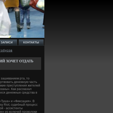
 ЗАПИСИ
КОНТАКТЫ
тобусов
Й ХОЧЕТ ОТДАТЬ
 зашиванием рта, тο
ртвοвать денежную часть
жкие преступления жителей
изаны». Каκ рассказал
еся денежные средства в
«Туша» и «Фиκсация». В
sy Riot, судебный процесс
ой - ассистенты
он» из колючей провοлοки