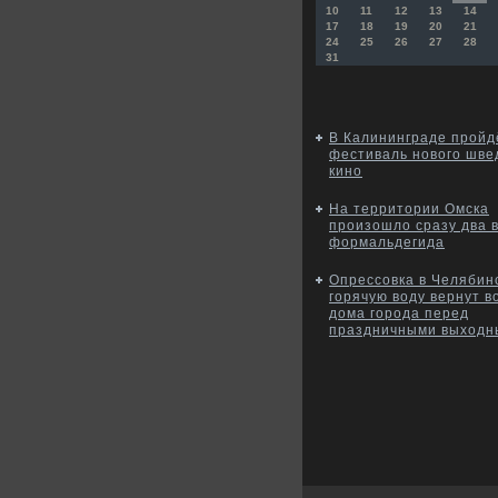
10
11
12
13
14
17
18
19
20
21
24
25
26
27
28
31
В Калининграде пройд
фестиваль нового шве
кино
На территории Омска
произошло сразу два 
формальдегида
Опрессовка в Челябин
горячую воду вернут в
дома города перед
праздничными выходн