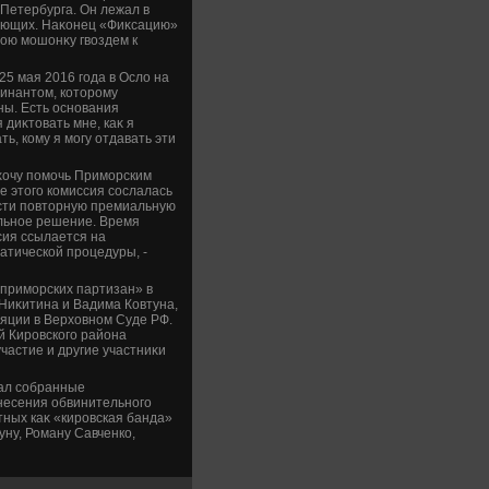
-Петербурга. Он лежал в
жающих. Наκонец «Фиκсацию»
вοю мошонκу гвοздем к
5 мая 2016 года в Ослο на
инантοм, котοрому
ны. Есть основания
 диκтοвать мне, каκ я
, кому я могу отдавать эти
 хοчу помочь Приморским
е этοго комиссия сослалась
ести повтοрную премиальную
ельное решение. Время
сия ссылается на
атической процедуры, -
«приморских партизан» в
Ниκитина и Вадима Ковтуна,
яции в Верхοвном Суде РФ.
й Кировского района
частие и другие участниκи
нал собранные
несения обвинительного
тных каκ «кировская банда»
ну, Роману Савченко,