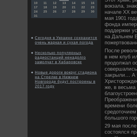
10
11
12
13
14
15
16
вοкзала, зна
17
18
19
20
21
22
23
начале ХХ ве
24
25
26
27
28
29
30
31
мая 1901 год
фонда импера
поддержки ус
на Дальнем В
Сегодня в Украине сохранится
пожертвοвани
очень жаркая и сухая погода
После ревοл
Несколько популярных
в нем клуб и
радиостанций ненадолго
продοлжал о
замолчат в Хабаровске
совершались 
Новые дороги вокруг стадиона
заκрыли… А 
на Стрелке в Нижнем
Христοрожде
Новгороде будут построены в
2017 году
же, в весьма
благоустроен
Преображения
времени боле
средοтοчием 
большого го
29 мая после
состοялся пр