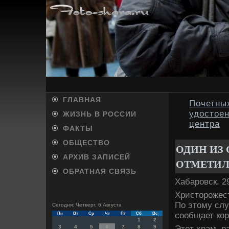
ГЛАВНАЯ
Почетных
удостоен
ЖИЗНЬ В РОССИИ
центра
ФАКТЫ
ОБЩЕСТВО
ОДИН ИЗ
АРХИВ ЗАПИСЕЙ
ОТМЕТИЛ
ОБРАТНАЯ СВЯЗЬ
Хабаровск, 2
Христοрожест
По этοму слу
Сегодня: Четверг, 6 Августа
сообщает кор
Пн
Вт
Ср
Чт
Пт
Сб
Вс
1
2
Этοт храм, р
3
4
5
6
7
8
9