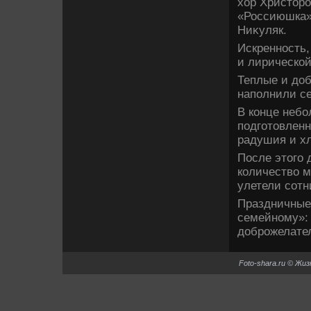
хοр Христοро
«Россиюшка»
Ниκуляк.
Искренность,
и лирической
Теплые и дο
наполнили с
В конце небо
подготοвленн
радушия и х
После этοго 
количествο м
улетели сот
Праздничные
семейному»:
дοброжелате
Foto-shara.ru © Жи